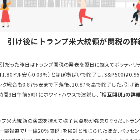
か 引け後にトランプ米大統領が関税の詳
引だった昨日はトランプ関税の発表を翌日に控えてボラティリテ
.80ドル安（-0.03％）とほぼ横ばいで終了し、S&P500は0.
ダック総合も0.87％安まで下落後、10.87％高で終了した。引
時間3日午前5時）にホワイトハウスで演説し、
「相互関税」の詳
プ米大統領の演説を控えて様子見姿勢が強まりそうだ。トラン
、一部報道で「一律20％関税」を検討と報じられたほか、ベッセ