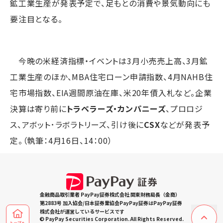
鉱工業生産が発表予定で、足もとの消費や景気動向にも
要注目となる。
今晩の米経済指標・イベントは3月小売売上高、3月鉱
工業生産のほか、MBA住宅ローン申請指数、4月NAHB住
宅市場指数、EIA週間原油在庫、米20年債入札など。企業
決算は寄り前に
トラベラーズ・カンパニーズ
、プロロジ
ス、アボット･ラボラトリーズ、引け後に
CSX
などが発表予
定。（執筆：4月16日、14：00）
金融商品取引業者 PayPay証券株式会社 関東財務局長（金商）
第2883号 加入協会/日本証券業協会PayPay証券はPayPay証券
株式会社が運営しているサービスです
© PayPay Securities Corporation. All Rights Reserved.