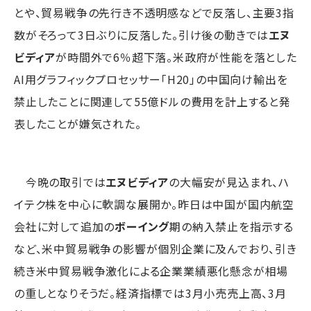
とや、貿易戦争の先行き不透明感などで反落し、主要3指
数がそろって3日ぶりに反落した。引け後の動きでは
エヌ
ビディア
が時間外で6％超下落。米政府が性能を落とした
AI用グラフィックプロセッサー「H20」の中国向け輸出を
禁止したことに関連して55億ドルの費用を計上すると発
表したことが嫌気された。
今晩の取引では
エヌビディア
の大幅安が見込まれ、ハ
イテク株を中心に軟調な展開か。昨日は中国が国内航空
会社に対して追加の
ボーイング
期の納入禁止を指示する
など、米中貿易戦争の影響が個別企業に及んでおり、引き
続き米中貿易戦争激化による企業業績悪化懸念が相場
の重しとなりそうだ。経済指標では3月小売売上高、3月