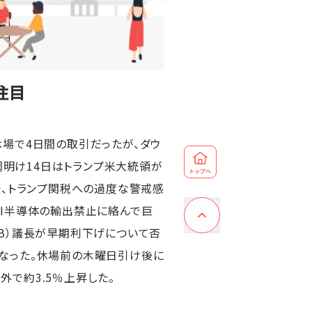
注目
場で4日間の取引だったが、ダウ
週明け14日はトランプ米大統領が
で、トランプ関税への過度な警戒感
AI半導体の輸出禁止に絡んで巨
RB）議長が早期利下げについて否
なった。休場前の木曜日引け後に
で約3.5％上昇した。