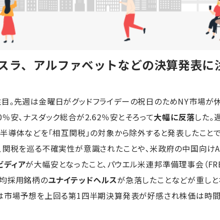
テスラ、アルファベットなどの決算発表に
目。先週は金曜日がグッドフライデーの祝日のためNY市場が休
.50％安、ナスダック総合が2.62％安とそろって
大幅に反落
した。
、半導体などを「相互関税」の対象から除外すると発表したこと
、関税を巡る不確実性が意識されたことや、米政府の中国向け
ビディア
が大幅安となったこと、パウエル米連邦準備理事会（F
平均採用銘柄の
ユナイテッドヘルス
が急落したことなどが重しと
は市場予想を上回る第1四半期決算発表が好感され株価は時間外