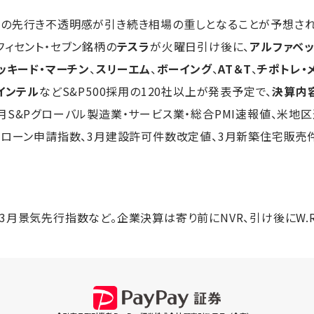
の先行き不透明感が引き続き相場の重しとなることが予想され
フィセント・セブン銘柄の
テスラ
が火曜日引け後に、
アルファベッ
ッキード・マーチン
、
スリーエム
、
ボーイング
、
AT＆T
、
チポトレ・
インテル
などS&P500採用の120社以上が発表予定で、
決算内
月S&Pグローバル製造業・サービス業・総合PMI速報値、米地区
宅ローン申請指数、3月建設許可件数改定値、3月新築住宅販売
月景気先行指数など。企業決算は寄り前にNVR、引け後にW.