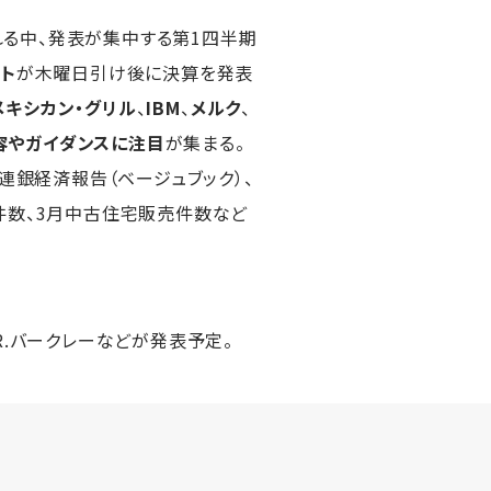
る中、発表が集中する第1四半期
ト
が木曜日引け後に決算を発表
メキシカン・グリル
、
IBM
、
メルク
、
容やガイダンスに注目
が集まる。
連銀経済報告（ベージュブック）、
件数、3月中古住宅販売件数など
R.バークレーなどが発表予定。