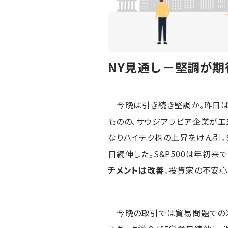
NY見通し－堅調が
今晩は引き続き堅調か。昨日
ものの、サウジアラビア企業が
エ
なりハイテク株の上昇をけん引。S
日続伸した。S&P500は年初来
チメントは改善
。投資家の不安心
今晩の取引では貿易問題での米