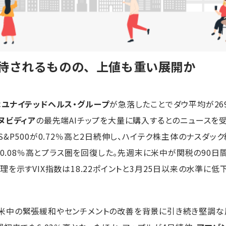
期待されるものの、上値も重い展開か
は
ユナイテッドヘルス・グループ
が急落したことでダウ平均が269.
ヌビディア
の最先端AIチップを大量に購入するとのニュースを
&P500が0.72％高と2日続伸し、ハイテク株主体のナスダック
で0.08％高とプラス圏を回復した。先週末に米中が関税の90
理を示すVIX指数は18.22ポイントと3月25日以来の水準に低
中の緊張緩和やセンチメントの改善を背景に引き続き堅調な展