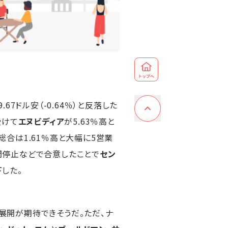
67ドル安（-0.64％）と反落した
受けて
エヌビディア
が5.63％高と
総合は1.61％高と大幅に5営業
日間停止などで合意したことで
セン
下した。
開が期待できそうだ。ただ、ナ