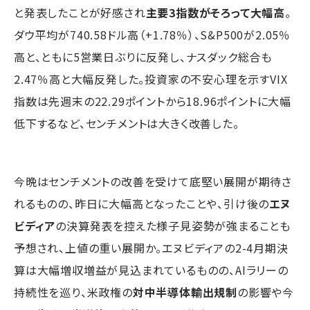
と発表したことが好感され
主要3指数がそろって大幅高
。
ダウ平均が740.58ドル高（+1.78％）、S&P500が2.05％
高と、ともに5営業日ぶりに反発し、ナスダック総合も
2.47％高と大幅反発した。投資家の不安心理を示すVIX
指数は先週末の22.29ポイントから18.96ポイントに大幅
低下するなど、センチメントは大きく改善した。
今晩はセンチメントの改善を受けて底堅い展開が期待さ
れるものの、昨日に大幅高となったことや、引け後の
エヌ
ビディア
の決算発表を控えた様子見姿勢が強まることも
予想され、上値の重い展開か。エヌビディアの2-4月期決
算は大幅増収増益が見込まれているものの、AIラリーの
持続性を巡り、米政権の
対中半導体輸出規制
の影響や今