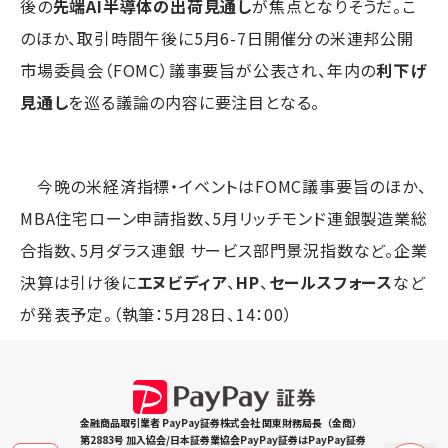
後の
先端AI半導体の出荷見通し
が焦点となりそうだ。こ
のほか、取引時間午後に5月6-7日開催分の米連邦公開
市場委員会（FOMC）議事要旨が公表され、年内の
利下げ
見通し
を巡る議論の内容に要注目となる。
今晩の米経済指標・イベントはFOMC議事要旨のほか、
MBA住宅ローン申請指数、5月リッチモンド連銀製造業総
合指数、5月ダラス連銀 サービス部門景況指数など。企業
決算は引け後に
エヌビディア
、
HP
、
セールスフォース
など
が発表予定。（執筆：5月28日、14：00）
金融商品取引業者 PayPay証券株式会社 関東財務局長（金商）
第2883号 加入協会/日本証券業協会PayPay証券はPayPay証券