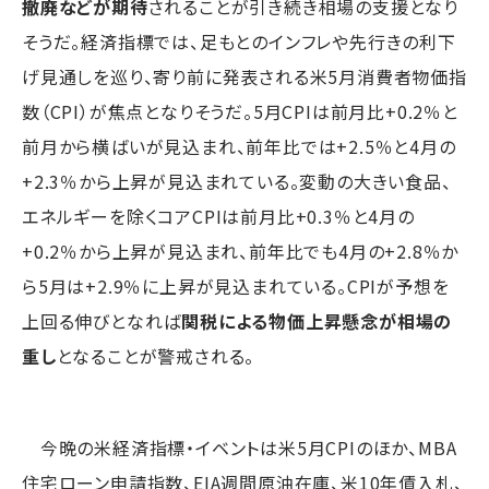
撤廃などが期待
されることが引き続き相場の支援となり
そうだ。経済指標では、足もとのインフレや先行きの利下
げ見通しを巡り、寄り前に発表される米5月消費者物価指
数（CPI）が焦点となりそうだ。5月CPIは前月比+0.2％と
前月から横ばいが見込まれ、前年比では+2.5％と4月の
+2.3％から上昇が見込まれている。変動の大きい食品、
エネルギーを除くコアCPIは前月比+0.3％と4月の
+0.2％から上昇が見込まれ、前年比でも4月の+2.8％か
ら5月は+2.9％に上昇が見込まれている。CPIが予想を
上回る伸びとなれば
関税による物価上昇懸念が相場の
重し
となることが警戒される。
今晩の米経済指標・イベントは米5月CPIのほか、MBA
住宅ローン申請指数、EIA週間原油在庫、米10年債入札、