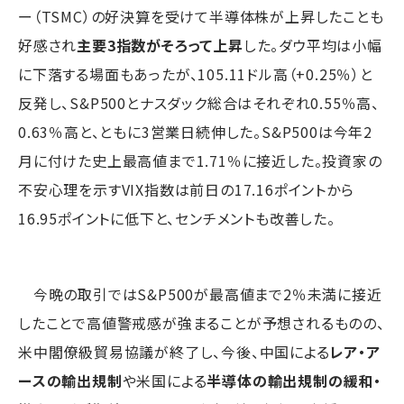
ー（TSMC）の好決算を受けて半導体株が上昇したことも
好感され
主要3指数がそろって上昇
した。ダウ平均は小幅
に下落する場面もあったが、105.11ドル高（+0.25％）と
反発し、S&P500とナスダック総合はそれぞれ0.55％高、
0.63％高と、ともに3営業日続伸した。S&P500は今年2
月に付けた史上最高値まで1.71％に接近した。投資家の
不安心理を示すVIX指数は前日の17.16ポイントから
16.95ポイントに低下と、センチメントも改善した。
今晩の取引ではS&P500が最高値まで2％未満に接近
したことで高値警戒感が強まることが予想されるものの、
米中閣僚級貿易協議が終了し、今後、中国による
レア・ア
ースの輸出規制
や米国による
半導体の輸出規制の緩和・