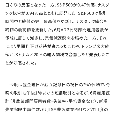
日ぶりの反落となった一方、S&P500が0.47％高、ナスダ
ック総合が0.94％高とともに反発した。S&P500は取引
時間中と終値の史上最高値を更新し、ナスダック総合も
終値の最高値を更新した。6月ADP民間部門雇用者数が
予想に反して減少し、景気減速懸念を強めた一方、それ
により
早期利下げ期待が高まった
ことや、トランプ米大統
領がベトナムと20％の
輸入関税で合意
したと発表したこ
とが好感された。
今晩は翌金曜日が独立記念日の祝日のため休場で、今
晩の取引も午後1時までの短縮取引となるが、6月雇用統
計（非農業部門雇用者数・失業率・平均賃金など）、新規
失業保険申請件数、6月ISM非製造業PMIなど注目度の