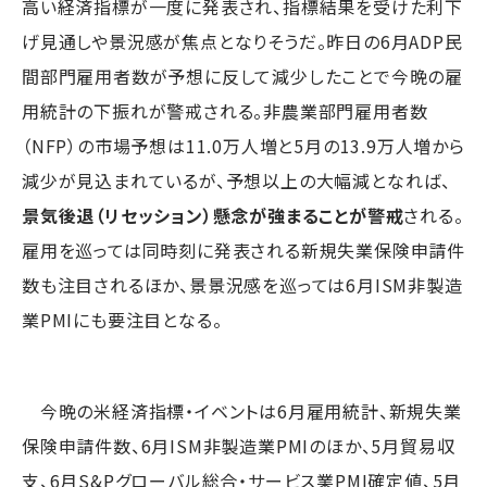
高い経済指標が一度に発表され、指標結果を受けた利下
げ見通しや景況感が焦点となりそうだ。昨日の6月ADP民
間部門雇用者数が予想に反して減少したことで今晩の雇
用統計の下振れが警戒される。非農業部門雇用者数
（NFP）の市場予想は11.0万人増と5月の13.9万人増から
減少が見込まれているが、予想以上の大幅減となれば、
景気後退（リセッション）懸念が強まることが警戒
される。
雇用を巡っては同時刻に発表される新規失業保険申請件
数も注目されるほか、景景況感を巡っては6月ISM非製造
業PMIにも要注目となる。
今晩の米経済指標・イベントは6月雇用統計、新規失業
保険申請件数、6月ISM非製造業PMIのほか、5月貿易収
支、6月S&Pグローバル総合・サービス業PMI確定値、5月