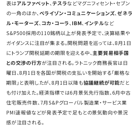
表は
アルファベット
、
テスラ
などマグニフィセント・セブン
の一角のほか、
ベライゾン・コミュニケーションズ
、
ゼネラ
ル・モーターズ
、
コカ・コーラ
、
IBM
、
インテル
など
S&P500採用の110銘柄以上が発表予定で、決算結果や
ガイダンスに注目が集まる。関税問題を巡っては、8月1日
にトランプ関税延期の期限を迎える中、
主要貿易相手国
との交渉の行方
が注目される。ラトニック商務長官は日
曜日、8月1日を各国が関税の支払いを開始する「厳格な
期限」と表明したが、8月1日以降も
協議継続が可能
だと
も付け加えた。経済指標では6月景気先行指数、6月中古
住宅販売件数、7月S&Pグローバル製造業・サービス業
PMI速報値などが発表予定で足もとの景気動向や景況
感が注目される。