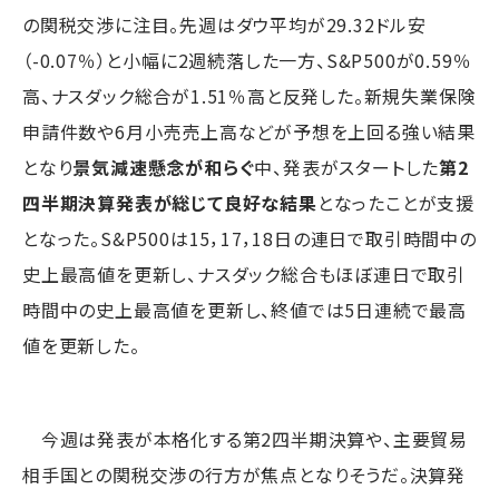
の関税交渉に注目。先週はダウ平均が29.32ドル安
（-0.07％）と小幅に2週続落した一方、S&P500が0.59％
高、ナスダック総合が1.51％高と反発した。新規失業保険
申請件数や6月小売売上高などが予想を上回る強い結果
となり
景気減速懸念が和らぐ
中、発表がスタートした
第2
四半期決算発表が総じて良好な結果
となったことが支援
となった。S&P500は15，17，18日の連日で取引時間中の
史上最高値を更新し、ナスダック総合もほぼ連日で取引
時間中の史上最高値を更新し、終値では5日連続で最高
値を更新した。
今週は発表が本格化する第2四半期決算や、主要貿易
相手国との関税交渉の行方が焦点となりそうだ。決算発