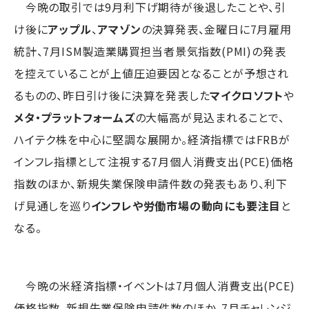
今晩の取引では9月利下げ期待が後退したことや、引
け後に
アップル
、
アマゾン
の決算発表、金曜日に7月雇用
統計、7月ISM製造業購買担当者景気指数(PMI)の発表
を控えていることが上値圧迫要因となることが予想され
るものの、昨日引け後に決算を発表した
マイクロソフト
や
メタ・プラットフォームズ
の大幅高が見込まれることで、
ハイテク株を中心に堅調な展開か。経済指標ではFRBが
インフレ指標として注視する7月個人消費支出(PCE)価格
指数のほか、新規失業保険申請件数の発表もあり、利下
げ見通しを巡り
インフレや労働市場の動向にも要注目
と
なる。
今晩の米経済指標・イベントは7月個人消費支出(PCE)
価格指数、新規失業保険申請件数のほか、7月チャレンジ