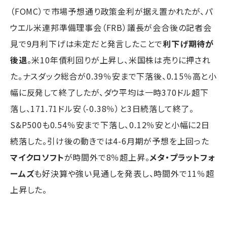
（FOMC）で市場予想通り政策金利が据え置かれたが、パ
ウエル米連邦準備理事会（FRB）議長が会合後の記者会
見で9月利下げは未定だと発言したことで
利下げ期待が
後退
。米10年債利回りが上昇し、米国株は売りに押され
た。ナスダック総合が0.39％安まで下落後、0.15％高と小
幅に反発して終了したが、ダウ平均は一時370ドル超下
落し、171.71ドル安（-0.38％）と3日続落して終了。
S&P500も0.54％安まで下落し、0.12％安と小幅に2日
続落した。引け後の動きでは4-6月期が予想を上回った
マイクロソフト
が時間外で8％超上昇。
メタ・プラットフォ
ームズ
も好決算や強い見通しを発表し、時間外で11％超
上昇した。