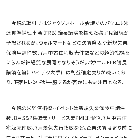
今晩の取引ではジャクソンホール会議でのパウエル米
連邦準備理事会（FRB）議長講演を控えた様子見継続が
予想されるが、
ウォルマート
などの決算発表や新規失業
保険申請件数、7月中古住宅販売件数などの経済指標を
にらんだ神経質な展開となりそうだ。パウエルFRB議長
講演を前にハイテク大手には利益確定売りが続いてお
り、
下落トレンドが一服するか否か
にも要注目となる。
今晩の米経済指標・イベントは新規失業保険申請件
数、8月S&P製造業・サービス業PMI速報値、7月中古住
宅販売件数、7月景気先行指数など。企業決算は寄り前に
ウォルマート
、引け後にロス・ストアーズ、
インテュイット