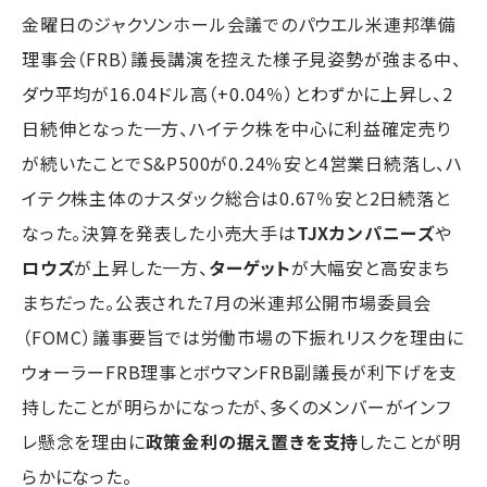
金曜日のジャクソンホール会議でのパウエル米連邦準備
理事会（FRB）議長講演を控えた様子見姿勢が強まる中、
ダウ平均が16.04ドル高（+0.04％）とわずかに上昇し、2
日続伸となった一方、ハイテク株を中心に利益確定売り
が続いたことでS&P500が0.24％安と4営業日続落し、ハ
イテク株主体のナスダック総合は0.67％安と2日続落と
なった。決算を発表した小売大手は
TJXカンパニーズ
や
ロウズ
が上昇した一方、
ターゲット
が大幅安と高安まち
まちだった。公表された7月の米連邦公開市場委員会
（FOMC）議事要旨では労働市場の下振れリスクを理由に
ウォーラーFRB理事とボウマンFRB副議長が利下げを支
持したことが明らかになったが、多くのメンバーがインフ
レ懸念を理由に
政策金利の据え置きを支持
したことが明
らかになった。