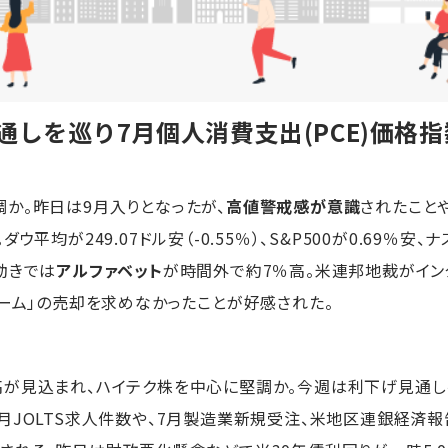
通しを巡り7月個人消費支出(PCE)価格
か。昨日は9月入りとなったが、
高値警戒感が意識
されたことや
平均が249.07ドル安（-0.55％）、S&P500が0.69％安、
動きでは
アルファベット
が時間外で約7％高。米連邦地裁がイン
ローム」の売却を求めなかったことが好感された。
高が見込まれ、ハイテク株を中心に堅調か。今週は利下げ見通し
月JOLTS求人件数や、7月製造業新規受注、米地区連銀経済報