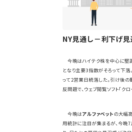
NY見通し－利下げ見
今晩はハイテク株を中心に堅調
となり主要3指数がそろって下落。ダウ
って2営業日続落した。引け後の
反問題で、ウェブ閲覧ソフト「ク
今晩は
アルファベット
の大幅
用統計に注目が集まるが、今晩7