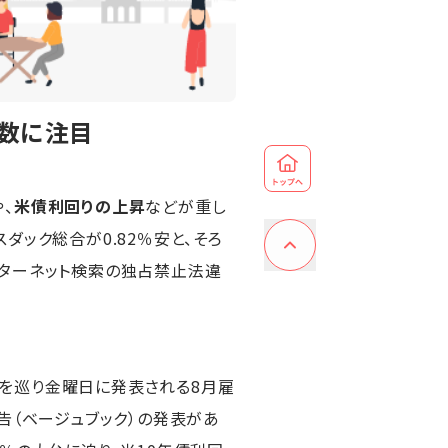
指数に注目
、
米債利回りの上昇
などが重し
ナスダック総合が0.82％安と、そろ
ターネット検索の独占禁止法違
を巡り金曜日に発表される8月雇
告（ベージュブック）の発表があ