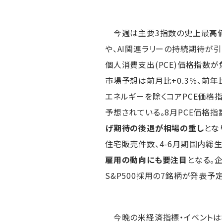
今週は主要3指数の史上最高値
や、AI関連ラリーの持続期待が
個人消費支出(PCE)価格指数が
市場予想は前月比+0.3％、前年比
エネルギーを除くコアPCE価格指
予想されている。8月PCE価格
げ期待の後退が相場の重し
とな
住宅販売件数、4-6月期国内総
雇用の動向にも要注目
となる。
S&P500採用の7銘柄が発表予定
今晩の米経済指標・イベントは8月