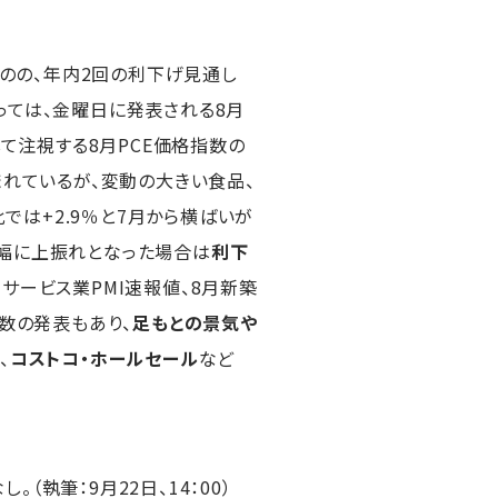
のの、年内2回の利下げ見通し
っては、金曜日に発表される8月
して注視する8月PCE価格指数の
込まれているが、変動の大きい食品、
比では+2.9％と7月から横ばいが
大幅に上振れとなった場合は
利下
サービス業PMI速報値、8月新築
件数の発表もあり、
足もとの景気や
、
コストコ・ホールセール
など
執筆：9月22日、14：00）