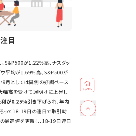
に注目
S&P500が1.22％高、ナスダッ
平均が1.69％高、S&P500が
が多い9月としては異例の好調ペース
大幅高
を受けて週明けに上昇し
利が0.25％引き下げ
られ、
年内
って18-19日の連日で取引時
の最高値を更新し、18-19日連日