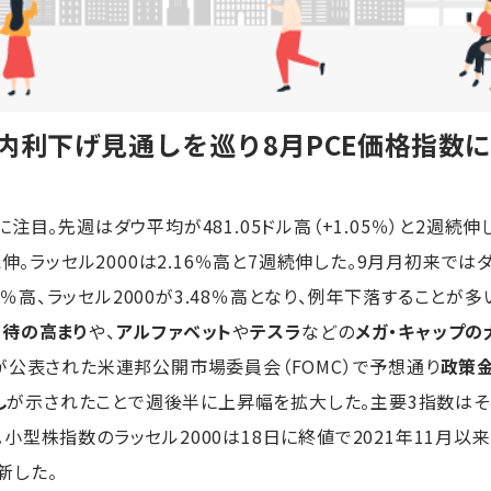
内利下げ見通しを巡り8月PCE価格指数
。先週はダウ平均が481.05ドル高（+1.05％）と2週続伸し、
伸。ラッセル2000は2.16％高と7週続伸した。9月月初来ではダウ
48％高、ラッセル2000が3.48％高となり、例年下落すること
待の高まり
や、
アルファベット
や
テスラ
などの
メガ・キャップの
が公表された米連邦公開市場委員会（FOMC）で予想通り
政策金
し
が示されたことで週後半に上昇幅を拡大した。主要3指数はそろ
型株指数のラッセル2000は18日に終値で2021年11月以来
新した。