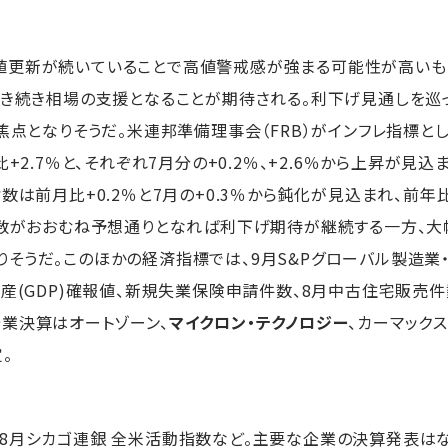
更新が続いていることで高値警戒感が強まる可能性が高いも
引き続き相場の支援となることが期待される。利下げ見通しを巡
焦点となりそうだ。米連邦準備理事会（FRB）がインフレ指標と
+2.7％と、それぞれ7月分の+0.2％、+2.6％から上昇が見
数は前月比+0.2％と7月の+0.3％から鈍化が見込まれ、前年
指数がおおむね予想通りとなれば利下げ期待が継続する一方、
りそうだ。このほかの経済指標では、9月S&Pグローバル製造業・
生産(GDP)確報値、新規失業保険申請件数、8月中古住宅販売
企業決算はオートゾーン、
マイクロン・テクノロジー
、カーマックス
。
シカゴ連銀 全米活動指数など。主要な企業の決算発表はなし。（