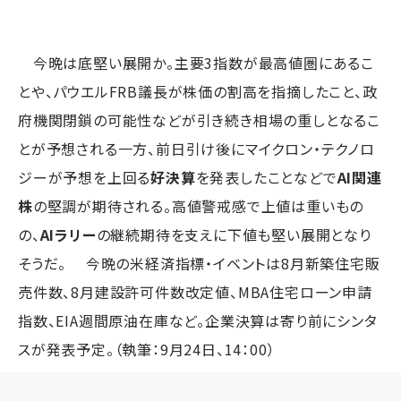
今晩は底堅い展開か。主要3指数が最高値圏にあるこ
とや、パウエルFRB議長が株価の割高を指摘したこと、政
府機関閉鎖の可能性などが引き続き相場の重しとなるこ
とが予想される一方、前日引け後にマイクロン・テクノロ
ジーが予想を上回る
好決算
を発表したことなどで
AI関連
株
の堅調が期待される。高値警戒感で上値は重いもの
の、
AIラリー
の継続期待を支えに下値も堅い展開となり
そうだ。 今晩の米経済指標・イベントは8月新築住宅販
売件数、8月建設許可件数改定値、MBA住宅ローン申請
指数、EIA週間原油在庫など。企業決算は寄り前にシンタ
スが発表予定。（執筆：9月24日、14：00）