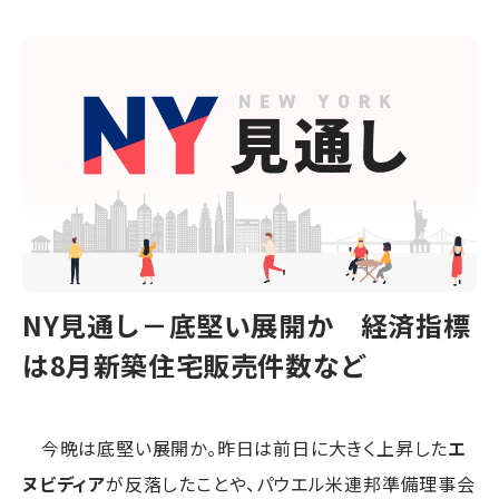
NY見通し－底堅い展開か 経済指標
は8月新築住宅販売件数など
今晩は底堅い展開か。昨日は前日に大きく上昇した
エ
ヌビディア
が反落したことや、パウエル米連邦準備理事会