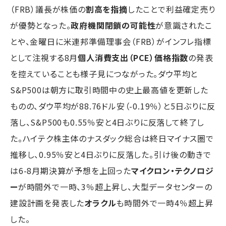
（FRB）議長が株価の
割高を指摘
したことで利益確定売り
が優勢となった。
政府機関閉鎖の可能性
が意識されたこ
とや、金曜日に米連邦準備理事会（FRB）がインフレ指標
として注視する8月
個人消費支出（PCE）価格指数
の発表
を控えていることも様子見につながった。ダウ平均と
S&P500は朝方に取引時間中の史上最高値を更新した
ものの、ダウ平均が88.76ドル安（-0.19％）と5日ぶりに反
落し、S&P500も0.55％安と4日ぶりに反落して終了し
た。ハイテク株主体のナスダック総合は終日マイナス圏で
推移し、0.95％安と4日ぶりに反落した。引け後の動きで
は6-8月期決算が予想を上回った
マイクロン・テクノロジ
ー
が時間外で一時、3％超上昇し、大型データセンターの
建設計画を発表した
オラクル
も時間外で一時4％超上昇
した。