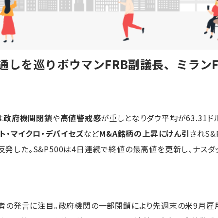
通しを巡りボウマンFRB副議長、ミラン
は
政府機関閉鎖
や
高値警戒感
が重しとなりダウ平均が63.31ドル
ト・マイクロ・デバイセズ
など
M&A銘柄の上昇にけん引
されS&
と反発した。S&P500は4日連続で終値の最高値を更新し、ナ
の発言に注目。政府機関の一部閉鎖により先週末の米9月雇