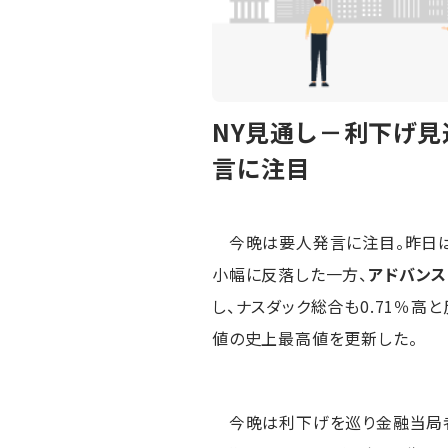
NY見通し－利下げ見
言に注目
今晩は要人発言に注目。昨日
小幅に反落した一方、
アドバンス
し、ナスダック総合も0.71％高
値の史上最高値を更新した。
今晩は利下げを巡り金融当局者