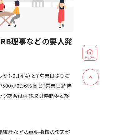
FRB理事などの要人発
安（-0.14％）と7営業日ぶりに
P500が0.36％高と7営業日続伸
スダック総合は再び取引時間中と終
用統計などの重要指標の発表が