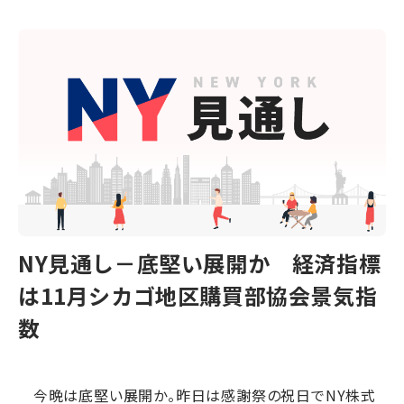
NY見通し－底堅い展開か 経済指標
は11月シカゴ地区購買部協会景気指
数
今晩は底堅い展開か。昨日は感謝祭の祝日でNY株式