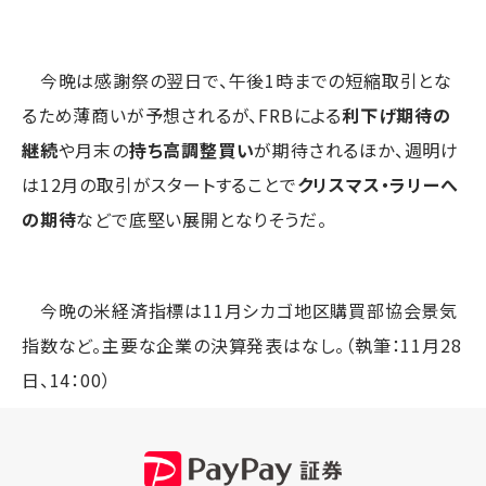
今晩は感謝祭の翌日で、午後1時までの短縮取引とな
るため薄商いが予想されるが、FRBによる
利下げ期待の
継続
や月末の
持ち高調整買い
が期待されるほか、週明け
は12月の取引がスタートすることで
クリスマス・ラリーへ
の期待
などで底堅い展開となりそうだ。
今晩の米経済指標は11月シカゴ地区購買部協会景気
指数など。主要な企業の決算発表はなし。（執筆：11月28
日、14：00）