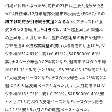
相場が休場となったが、前日の27日は主要3指数がそろ
って4日続伸。12月米連邦公開市場委員会（FOMC）での
利下げ期待が引き続き支援
となるなか、アナリストが強
気スタンスを維持した
オラクル
が4％超上昇しAI関連株
の上昇をけん引したほか、翌日の感謝祭の祝日や週末・
月末を控えた
持ち高調整の買い
も相場を押し上げた。ダ
ウ平均が314.67ドル高（+0.67％）、S&P500が0.69％
高、ナスダック総合0.82％高となり、週初来ではダウ平均
が1181.71ドル高（+2.56％）、S&P500が3.17％高ととも
に大幅反発ペースとなり、ナスダック総合は4.23％高と4
週ぶりの大幅反発ペースとなった。しかし、月初来ではダ
ウ平均が135.75ドル安（-0.29％）、S&P500が0.40％安
とともに7カ月ぶりの反落ペースとなり、ナスダック総合
は2.15％安と8カ月ぶりの反落ペースとなった。