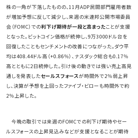
株の一角が下落したものの、11月ADP民間部門雇用者数
が増加予想に反して減少し、来週の米連邦公開市場委員
会（FOMC）での
利下げ期待が一段と高まった
ことが支援
となった。ビットコイン価格が続伸し、9万3000ドル台を
回復したこともセンチメントの改善につながった。ダウ平
均は408.44ドル高（+0.86％）、ナスダック総合も0.17％
高とともに2日続伸した。引け後の動きでは強い売上高見
通しを発表した
セールスフォース
が時間外で2％弱上昇
し、決算が予想を上回ったファイブ・ビローも時間外で約
2％上昇した。
今晩の取引では来週のFOMCでの利下げ期待やセー
ルスフォースの上昇見込みなどが支援となることが期待