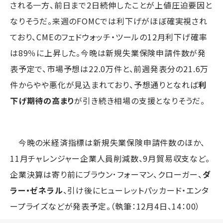
される一方、前日まで2日続伸したことが上値圧迫要因と
なりそうだ。来週のFOMCでは利下げがほぼ確実視され
ており、CMEのフェドウォッチ・ツールの12月利下げ確率
は89％に上昇した。今晩は新規失業保険申請件数が発
表予定で、市場予想は22.0万件と、前週発表分の21.6万
件からやや悪化が見込まれており、予想通りとなれば
利
下げ期待の高まり
が引き続き相場の支援となりそうだ。
今晩の米経済指標は新規失業保険申請件数のほか、
11月チャレンジャー企業人員削減数、9月貿易収支など。
企業決算は寄り前にブラウン･フォーマン、クローガー、
ダ
ラー・ゼネラル
、引け後にヒューレットパッカード・エンタ
ープライズなどが発表予定。（執筆：12月4日、14：00）