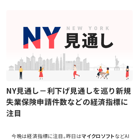
NY見通し－利下げ見通しを巡り新規
失業保険申請件数などの経済指標に
注目
今晩は経済指標に注目。昨日は
マイクロソフト
などAI