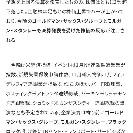
予想を上回る決算を発表したものの、株価はともに3％超
下落した。金融株は足もとの株価上昇でバーが上がって
おり、今晩の
ゴールドマン・サックス・グループ
と
モルガ
ン・スタンレー
も
決算発表を受けた株価の反応
が注目さ
れる。
今晩は米経済指標・イベントは1月NY連銀製造業業況
指数、新規失業保険申請件数、11月輸入物価、1月フィラ
デルフィア連銀業況指数など。このほか、バーFRB理事、
ボスティック米アトランタ連銀総裁、バーキン米リッチモン
ド連銀総裁、シュミッド米カンザスシティー連銀総裁の講
演なども予定されている。企業決算は寄り前に
ゴールド
マン・サックス・グループ
、
モルガン・スタンレー
、
ブラック
ロック
、引け後にJBハント・トランスポート・サービシズが