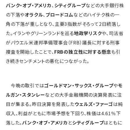
バンク・オブ・アメリカ
、
シティグループ
などの大手銀行株
の下落や
オラクル
、
ブロードコム
などのハイテク株の一
角の下落が重しとなり、主要3指数がそろって2日続落し
た。イランやグリーンランドを巡る
地政学リスク
や、司法省
がパウエル米連邦準備理事会（FRB）議長に対する刑事
捜査を開始したことで、
FRBの独立性に対する懸念
も引
き続きセンチメントの悪化につながった。
今晩の取引では
ゴールドマン・サックス・グループ
や
モ
ルガン・スタンレー
などの大手金融機関の決算発表に注
目が集まる。昨日決算を発表した
ウェルズ・ファーゴ
は純
収入、利益がともに市場予想を下回り、株価は4.61％下
落した。
バンク・オブ・アメリカ
と
シティグループ
はともに