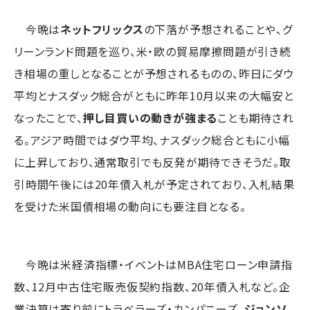
今晩は
ネットフリックス
の下落が予想されることや、グ
リーンランド問題を巡り、米・欧の貿易摩擦問題が引き続
き相場の重しとなることが予想されるものの、昨日にダウ
平均とナスダック総合がともに昨年10月以来の大幅安と
なったことで、
押し目買いの動きが強まる
ことも期待され
る。アジア時間ではダウ平均、ナスダック総合ともに小幅
に上昇しており、通常取引でも反発が期待できそうだ。取
引時間午後には20年債入札が予定されており、入札結果
を受けた米国債相場の動向にも要注目となる。
今晩は米経済指標・イベントはMBA住宅ローン申請指
数、12月中古住宅販売仮契約指数、20年債入札など。企
業決算は寄り前にトラベラーズ・カンパニーズ、
ジョンソ