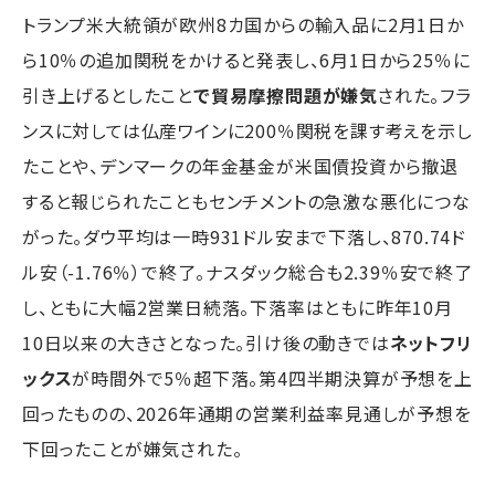
トランプ米大統領が欧州8カ国からの輸入品に2月1日か
ら10％の追加関税をかけると発表し、6月1日から25％に
引き上げるとしたこと
で貿易摩擦問題が嫌気
された。フラ
ンスに対しては仏産ワインに200％関税を課す考えを示し
たことや、デンマークの年金基金が米国債投資から撤退
すると報じられたこともセンチメントの急激な悪化につな
がった。ダウ平均は一時931ドル安まで下落し、870.74ド
ル安（-1.76％）で終了。ナスダック総合も2.39％安で終了
し、ともに大幅2営業日続落。下落率はともに昨年10月
10日以来の大きさとなった。引け後の動きでは
ネットフリ
ックス
が時間外で5％超下落。第4四半期決算が予想を上
回ったものの、2026年通期の営業利益率見通しが予想を
下回ったことが嫌気された。