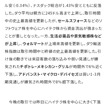
ル安（-0.34％）、ナスダック総合が1.43％安とともに反落
した。ダウ平均は朝方に245ドル高まで上昇し、取引時間
中の史上最高値を更新したが、
セールスフォース
などのソ
フトウェア株を中心にハイテク株から資金流出が強まった
ことが重しとなった。一方、
生活必需品や景気敏感株など
が上昇
し、
ウォルマート
が上場来高値を更新し、ダウ輸送
株指数は取引時間中と終値の史上最高値を更新した。引
け後の動きでは来店客数の落ち込みや弱い見通しが嫌
気された
チポトレ・メキシカン・グリル
が時間外で6％近く
下落し、
アドバンスト・マイクロ・デバイセズ
は弱い1-3月
期見通しが嫌気され時間外で8％超下落した。
今晩の取引では昨日にハイテク株を中心に大きく下落