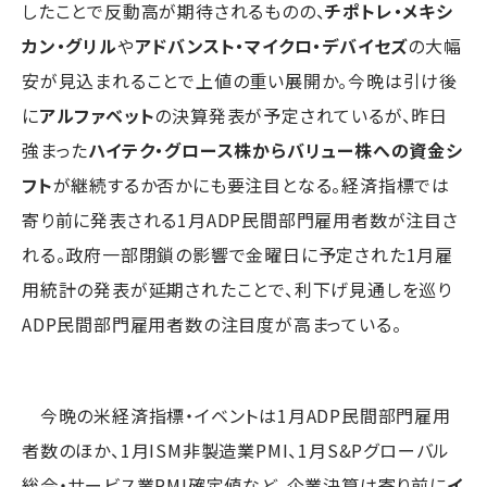
したことで反動高が期待されるものの、
チポトレ・メキシ
カン・グリル
や
アドバンスト・マイクロ・デバイセズ
の大幅
安が見込まれることで上値の重い展開か。今晩は引け後
に
アルファベット
の決算発表が予定されているが、昨日
強まった
ハイテク・グロース株からバリュー株への資金シ
フト
が継続するか否かにも要注目となる。経済指標では
寄り前に発表される1月ADP民間部門雇用者数が注目さ
れる。政府一部閉鎖の影響で金曜日に予定された1月雇
用統計の発表が延期されたことで、利下げ見通しを巡り
ADP民間部門雇用者数の注目度が高まっている。
今晩の米経済指標・イベントは1月ADP民間部門雇用
者数のほか、1月ISM非製造業PMI、1月S&Pグローバル
総合・サービス業PMI確定値など。企業決算は寄り前に
イ