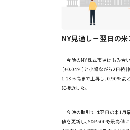
NY見通し－翌日の
今晩のNY株式市場はもみ合い
（+0.04％）と小幅ながら2
1.23％高まで上昇し、0.90
に接近した。
今晩の取引では翌日の米1月雇
値を更新し、S&P500も最高