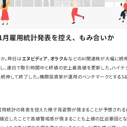
米1月雇用統計発表を控え、もみ合いか
か。昨日は
エヌビディア
、
オラクル
などのAI関連株が大幅に続伸
日続伸し、連日で取引時間中と終値の史上最高値を更新した。ハイ
％高と続伸して終了した。機関投資家が運用のベンチマークとするS&
用統計の発表を控えた様子見姿勢が強まることが予想される
値に接近したことで高値警戒感が強まることも上値の圧迫要因とな