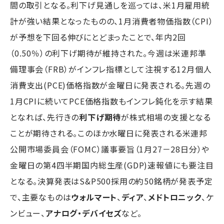
間の取引となる。利下げ見通しを巡っては、米1月雇用統
計が強い結果となったものの、1月消費者物価指数（CPI）
が予想を下回る伸びにとどまったことで、年内2回
（0.50％）の利下げ期待が維持された。今週は米連邦準
備理事会（FRB）がインフレ指標として注視する12月個人
消費支出(PCE)価格指数が金曜日に発表される。先週の
1月CPIに続いてPCE価格指数もインフレ鈍化を示す結果
となれば、先行きの
利下げ期待
が株式相場の支援となる
ことが期待される。このほか水曜日に発表される米連邦
公開市場委員会（FOMC）議事要旨（1月27－28日分）や
金曜日の第4四半期国内総生産(GDP)速報値にも要注目
となる。決算発表はS&P500採用の約50銘柄が発表予定
で、主要なものは
ウォルマート
、
ディア
、
メドトロニック
、ケ
ンビュー、
アナログ・デバイセズ
など。