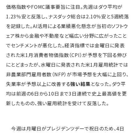
価格指数やFOMC議事要旨に注目。先週はダウ平均が
1.23％安と反落し、ナスダック総合は2.10％安と5週続落
を記録した。AI活用による業績悪化懸念が当初のソフトウ
ェア株から金融や不動産など幅広い分野に広がったこと
でセンチメントが悪化した。経済指標では金曜日に発表
された米1月消費者物価指数（CPI）が予想を下回る伸び
にとどまったが、水曜日に発表された米1月雇用統計では
非農業部門雇用者数（NFP）が市場予想を大幅に上回り、
失業率が予想以上に改善する
強い結果
となった。ダウ平
均は前週の6日から10日まで3日連続で史上最高値を更
新したものの、強い雇用統計を受けて反落した。
今週は月曜日がプレジデンツデーで祝日のため、4日