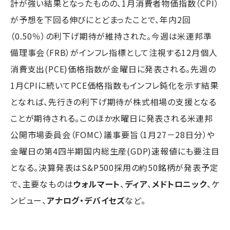
計が強い結果となったものの、1月消費者物価指数（CPI）
が予想を下回る伸びにとどまったことで、年内2回
（0.50％）の利下げ期待が維持された。今週は米連邦準
備理事会（FRB）がインフレ指標として注視する12月個人
消費支出(PCE)価格指数が金曜日に発表される。先週の
1月CPIに続いてPCE価格指数もインフレ鈍化を示す結果
となれば、先行きの利下げ期待が株式相場の支援となる
ことが期待される。このほか水曜日に発表される米連邦
公開市場委員会（FOMC）議事要旨（1月27－28日分）や
金曜日の第4四半期国内総生産(GDP)速報値にも要注目
となる。決算発表はS&P500採用の約50銘柄が発表予定
で、主要なものは
ウォルマート
、
ディア
、
メドトロニック
、ケ
ンビュー、
アナログ・デバイセズ
など。