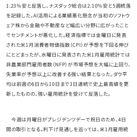
1.23％安と反落し、ナスダック総合は2.10％安と5週続落
を記録した。AI活用による業績悪化懸念が当初のソフトウ
ェア株から金融や不動産など幅広い分野に広がったこと
でセンチメントが悪化した。経済指標では金曜日に発表
された米1月消費者物価指数（CPI）が予想を下回る伸び
にとどまったが、水曜日に発表された米1月雇用統計では
非農業部門雇用者数（NFP）が市場予想を大幅に上回り、
失業率が予想以上に改善する強い結果となった。ダウ平
均は前週の6日から10日まで3日連続で史上最高値を更
新したものの、強い雇用統計を受けて反落した。
今週は月曜日がプレジデンツデーで祝日のため、4日
間の取引となる。利下げ見通しを巡っては、米1月雇用統