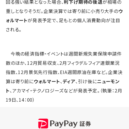
回る強い結果となった場合、
利下げ期待の後退
が相場の
重しとなりそうだ。企業決算では寄り前に小売り大手の
ウ
ォルマート
が発表予定で、足もとの個人消費動向が注目
される。
今晩の経済指標・イベントは週間新規失業保険申請件
数のほか、12月貿易収支、2月フィラデルフィア連銀業況
指数、12月景気先行指数、EIA週間原油在庫など。企業決
算は寄り前に
ウォルマート
、
ディア
、引け後に
ニューモン
ト
、アカマイ・テクノロジーズなどが発表予定。（執筆：2月
19日、14：00）