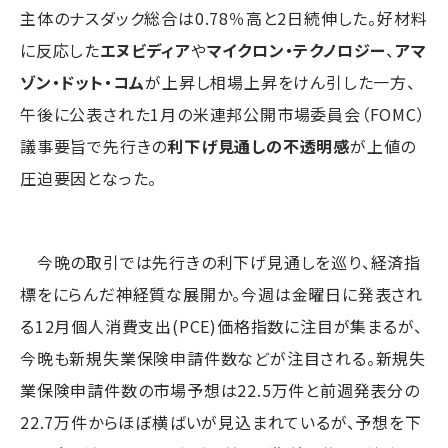
主体のナスダック総合は0.78％高と2日続伸した。好材料
に反応した
エヌビディア
や
マイクロン・テクノロジー
、
アマ
ゾン・ドット・コム
が上昇し相場上昇をけん引した一方、
午後に公表された1月の米連邦公開市場委員会（FOMC）
議事要旨で先行きの
利下げ見通しの不透明感
が上値の
圧迫要因となった。
今晩の取引では先行きの利下げ見通しを巡り、経済指
標をにらんだ神経質な展開か。今週は金曜日に発表され
る12月個人消費支出(PCE)価格指数に注目が集まるが、
今晩も新規失業保険申請件数などが注目される。新規失
業保険申請件数の市場予想は22.5万件と前週発表分の
22.7万件からほぼ横ばいが見込まれているが、予想を下