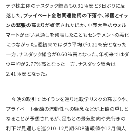
テク株主体のナスダック総合も0.31％安と3日ぶりに反
落した。
プライベート金融関連銘柄の下落
や、
米国とイラ
ンの緊張の高まり
が嫌気されたほか、小売大手の
ウォル
マート
が弱い見通しを発表したこともセンチメントの悪化
につながった。週初来ではダウ平均が0.21％安となった
一方、ナスダック総合が0.60％高となった。年初来ではダ
ウ平均が2.77％高となった一方、ナスダック総合は
2.41％安となった。
今晩の取引ではイランを巡り地政学リスクの高まりや、
プライベート金融の流動性への懸念などが上値の重しと
なることが予想されるが、足もとの景気動向や先行きの
利下げ見通しを巡り10-12月期GDP速報値や12月個人