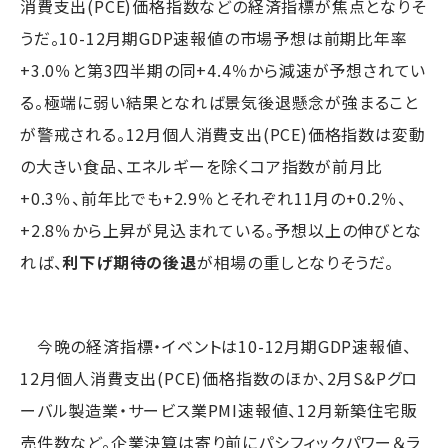
消費支出(PCE)価格指数などの経済指標が焦点となりそ
うだ。10-12月期GDP速報値の市場予想は前期比年率
+3.0％と第3四半期の同+4.4％から減速が予想されてい
る。極端に弱い結果となれば景気後退懸念が強まること
が警戒される。12月個人消費支出(PCE)価格指数は変動
の大きい食品、エネルギーを除くコア指数が前月比
+0.3％、前年比でも+2.9％とそれぞれ11月の+0.2％、
+2.8％から上昇が見込まれている。予想以上の伸びとな
れば、
利下げ期待の後退
が相場の重しとなりそうだ。
今晩の経済指標・イベントは10-12月期GDP速報値、
12月個人消費支出(PCE)価格指数のほか、2月S&Pグロ
ーバル製造業・サービス業PMI速報値、12月新築住宅販
売件数など。企業決算は寄り前にパシフィックパワー＆ラ