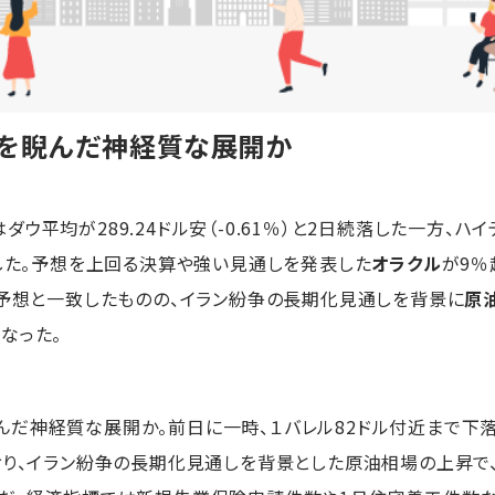
場を睨んだ神経質な展開か
平均が289.24ドル安（-0.61％）と2日続落した一方、ハ
伸した。予想を上回る決算や強い見通しを発表した
オラクル
が9％
場予想と一致したものの、イラン紛争の長期化見通しを背景に
原
なった。
だ神経質な展開か。前日に一時、１バレル82ドル付近まで下落
おり、イラン紛争の長期化見通しを背景とした原油相場の上昇で