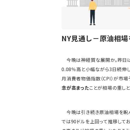
NY見通し－原油相
今晩は神経質な展開か。昨日はダウ
0.08％高と小幅ながら3日続
月消費者物価指数（CPI）が市
念が高まった
ことが相場の重しと
今晩は引き続き原油相場を睨ん
では90ドルを上回って推移して