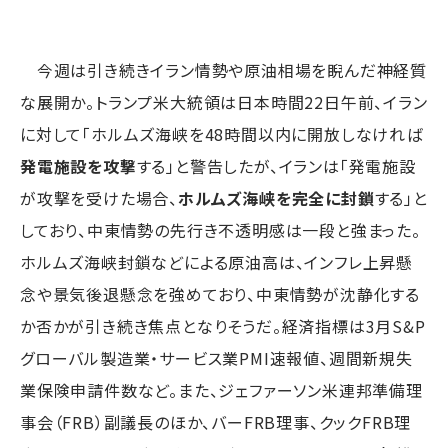
今週は引き続きイラン情勢や原油相場を睨んだ神経質
な展開か。トランプ米大統領は日本時間22日午前、イラン
に対して「ホルムズ海峡を48時間以内に開放しなければ
発電施設を攻撃
する」と警告したが、イランは「発電施設
が攻撃を受けた場合、
ホルムズ海峡を完全に封鎖
する」と
しており、中東情勢の先行き不透明感は一段と強まった。
ホルムズ海峡封鎖などによる原油高は、インフレ上昇懸
念や景気後退懸念を強めており、中東情勢が沈静化する
か否かが引き続き焦点となりそうだ。経済指標は3月S&P
グローバル製造業・サービス業PMI速報値、週間新規失
業保険申請件数など。また、ジェファーソン米連邦準備理
事会（FRB）副議長のほか、バーFRB理事、クックFRB理