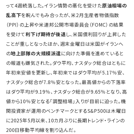
って4週続落した。イラン情勢の悪化を受けた
原油相場の
乱高下
を睨んでもみ合ったが、米2月生産者物価指数
（PPI）の上昇や米連邦公開市場委員会（FOMC）の結果
を受けて
利下げ期待が後退
し、米国債利回りが上昇した
ことが重しとなったほか、週末金曜日は米国がイランへ
の
地上部隊の大規模派遣
に向けた準備を進めていると
の報道も嫌気された。ダウ平均、ナスダック総合はともに
年初来安値を更新し、年初来ではダウ平均が5.17％安、
ナスダック総合が7.8％安となった。最高値からの下落率
はダウ平均が9.19％、ナスダック総合が9.65％となり、高
値から10％安となる「調整相場」入りが目前に迫った。機
関投資家が運用のベンチマークとするS&P500は木曜日
に2025年5月以来、10カ月ぶりに長期トレンド・ラインの
200日移動平均線を割り込んだ。