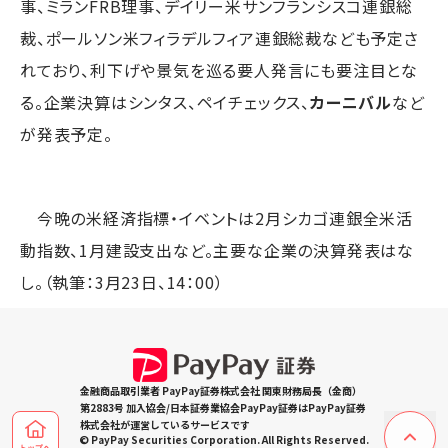
事、ミランFRB理事、デイリー米サンフランシスコ連銀総
裁、ポールソン米フィラデルフィア連銀総裁なども予定さ
れており、利下げや景気を巡る要人発言にも要注目とな
る。企業決算はシンタス、ペイチェックス、
カーニバル
など
が発表予定。
今晩の米経済指標・イベントは2月シカゴ連銀全米活
動指数、1月建設支出など。主要な企業の決算発表はな
し。（執筆：3月23日、14：00）
金融商品取引業者 PayPay証券株式会社 関東財務局長（金商）
第2883号 加入協会/日本証券業協会PayPay証券はPayPay証券
株式会社が運営しているサービスです
© PayPay Securities Corporation. All Rights Reserved.