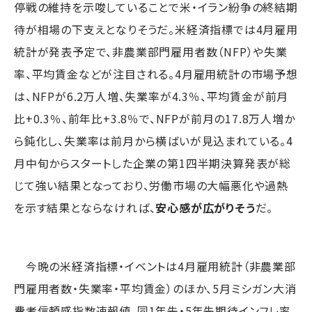
停戦の維持を示唆していることで米・イラン紛争の終結期
待が相場の下支えとなりそうだ。米経済指標では4月雇用
統計が発表予定で、非農業部門雇用者数（NFP）や失業
率、平均賃金などが注目される。4月雇用統計の市場予想
は、NFPが6.2万人増、失業率が4.3％、平均賃金が前月
比+0.3％、前年比+3.8％で、NFPが前月の17.8万人増か
ら鈍化し、失業率は前月から横ばいが見込まれている。4
月中旬からスタートした企業の第1四半期決算発表が総
じて強い結果となっており、労働市場の大幅悪化や過熱
を示す結果とならなければ、
安心感が広がりそう
だ。
今晩の米経済指標・イベントは4月雇用統計（非農業部
門雇用者数・失業率・平均賃金）のほか、5月ミシガン大消
費者信頼感指数速報値、同1年先・5年先期待インフレ率