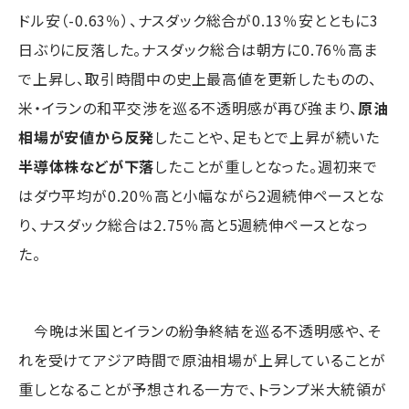
ドル安（-0.63％）、ナスダック総合が0.13％安とともに3
日ぶりに反落した。ナスダック総合は朝方に0.76％高ま
で上昇し、取引時間中の史上最高値を更新したものの、
米・イランの和平交渉を巡る不透明感が再び強まり、
原油
相場が安値から反発
したことや、足もとで上昇が続いた
半導体株などが下落
したことが重しとなった。週初来で
はダウ平均が0.20％高と小幅ながら2週続伸ペースとな
り、ナスダック総合は2.75％高と5週続伸ペースとなっ
た。
今晩は米国とイランの紛争終結を巡る不透明感や、そ
れを受けてアジア時間で原油相場が上昇していることが
重しとなることが予想される一方で、トランプ米大統領が