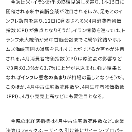
今週は米・イラン紛争の終結見通しを巡り、14-15日に
開催される米中首脳会談が注目されるほか、足もとのイ
ンフレ動向を巡り、12日に発表される米4月消費者物価
指数（CPI）が焦点となりそうだ。イラン情勢を巡っては、ト
ランプ米大統領が米中首脳会談までに紛争終結やホル
ムズ海峡再開の道筋を見出すことができるか否かが注目
される。4月消費者物価指数（CPI）は原油高の影響など
で3月の3.3%から3.7%に上昇が見込まれ、強い結果と
なれば
インフレ懸念の高まり
が相場の重しとなりそうだ。
このほか、4月中古住宅販売件数や、4月生産者物価指数
（PPI）、4月小売売上高などにも要注目となる。
今晩の米経済指標は4月中古住宅販売件数など。企業
決算はフォックス、モザイク、引け後にサイモン・プロパテ