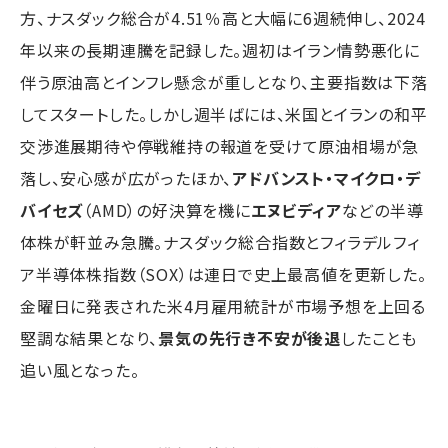
方、ナスダック総合が4.51％高と大幅に6週続伸し、2024
年以来の長期連騰を記録した。週初はイラン情勢悪化に
伴う原油高とインフレ懸念が重しとなり、主要指数は下落
してスタートした。しかし週半ばには、米国とイランの和平
交渉進展期待や停戦維持の報道を受けて原油相場が急
落し、安心感が広がったほか、
アドバンスト・マイクロ・デ
バイセズ
（AMD）の好決算を機に
エヌビディア
などの半導
体株が軒並み急騰。ナスダック総合指数とフィラデルフィ
ア半導体株指数（SOX）は連日で史上最高値を更新した。
金曜日に発表された米4月雇用統計が市場予想を上回る
堅調な結果となり、
景気の先行き不安が後退
したことも
追い風となった。