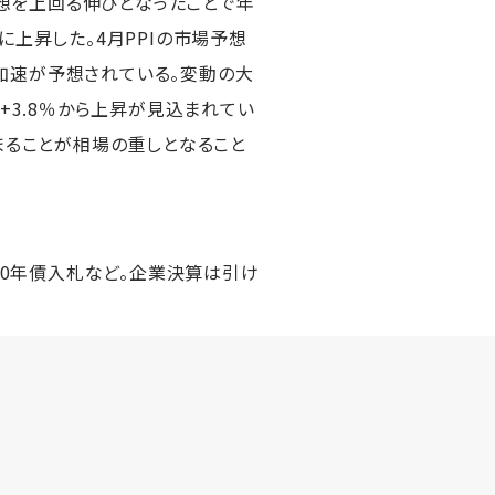
予想を上回る伸びとなったことで年
に上昇した。4月PPIの市場予想
ら加速が予想されている。変動の大
、+3.8％から上昇が見込まれてい
まることが相場の重しとなること
30年債入札など。企業決算は引け