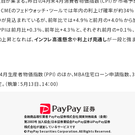
に注目が集まる。昨日の4月米4月消費者物価指数（CPI）が市場
CMEのフェドウォッチ・ツールでは年内の利上げ確率が約34％
いが見込まれているが、前年比では+4.9％と前月の+4.0％か
Iは前月比+0.3％、前年比+4.3％と、それぞれ前月の+0.1％
上の上昇となれば、
インフレ高進懸念
や
利上げ見通し
が一段と強
月生産者物価指数（PPI）のほか、MBA住宅ローン申請指数、
（執筆：5月13日、14：00）
金融商品取引業者 PayPay証券株式会社 関東財務局長（金商）
第2883号 加入協会/日本証券業協会PayPay証券はPayPay証券
株式会社が運営しているサービスです
© PayPay Securities Corporation. All Rights Reserved.