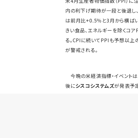
米4月生産者物価指数（PPI）
内の利下げ期待が一段と後退し、
は前月比+0.5％と3月から横ば
きい食品、エネルギーを除くコアPP
る。CPIに続いてPPIも予想以
が警戒される。
今晩の米経済指標・イベントは4
後に
シスコシステムズ
が発表予定。