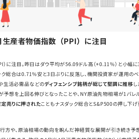
月生産者物価指数（PPI）に注目
）に注目。昨日はダウ平均が56.09ドル高（+0.11％）と小幅
総合は0.71％安と3日ぶりに反落し、機関投資家が運用のベン
アや生活必需品などの
ディフェンシブ銘柄が総じて堅調に推移
し
）が予想を上回る伸びとなったことや、NY原油先物相場が1バレ
確定売りに押された
こともナスダック総合とS&P500の押し下げ
行方や、原油相場の動向を睨んだ神経質な展開が引き続き予想