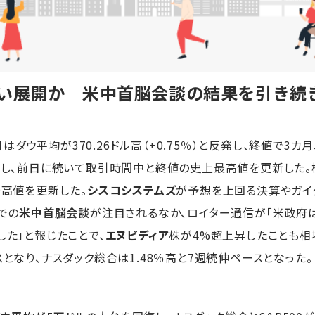
重い展開か 米中首脳会談の結果を引き続
ウ平均が370.26ドル高（+0.75％）と反発し、終値で3カ
続伸し、前日に続いて取引時間中と終値の史上最高値を更新した
最高値を更新した。
シスコシステムズ
が予想を上回る決算やガイ
での
米中首脳会談
が注目されるなか、ロイター通信が「米政府
した」と報じたことで、
エヌビディア
株が4%超上昇したことも相
スとなり、ナスダック総合は1.48％高と7週続伸ペースとなった。