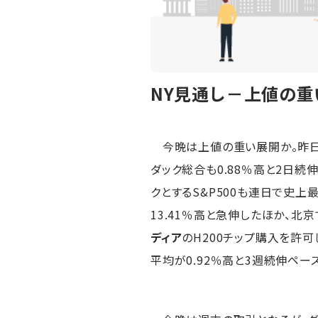
NY見通し－上値の
今晩は上値の重い展開か。昨日はダ
ダック総合も0.88％高と2日
クとするS&P500も連日で史上
13.41％高と急伸したほか、北京
ディア
のH200チップ購入を許可
平均が0.92％高と3週続伸ペー