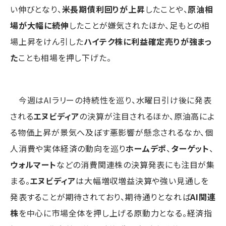
い伸びとなり、
米長期債利回りが上昇
したことや、
原油相
場が大幅に続伸
したことが嫌気されたほか、足もとの相
場上昇をけん引した
ハイテク株に利益確定売りが強まっ
た
ことも相場を押し下げた。
今週はAIラリーの持続性を巡り、水曜日引け後に発表
される
エヌビディア
の決算が注目されるほか、原油高によ
る物価上昇が景気へ及ぼす悪影響が懸念されるなか、個
人消費や実体経済の動向を巡り
ホームデポ
、
ターゲット
、
ウォルマート
などの消費関連株の決算発表にも注目が集
まる。
エヌビディア
は大幅増収増益決算や強い見通しを
発表することが期待されており、期待通りとなれば
AI関連
株
を中心に市場全体を押し上げる原動力となる。経済指