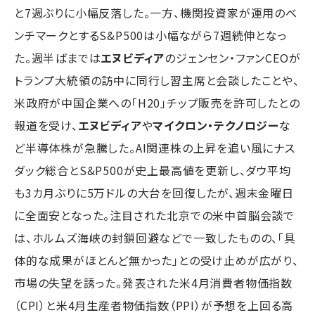
と7週ぶりに小幅反落した。一方、機関投資家が運用のベ
ンチマークとするS&P500は小幅ながら7週続伸となっ
た。週半ばまでは
エヌビディア
のジェンセン・ファンCEOが
トランプ大統領の訪中に同行し習主席と会談したことや、
米政府が中国企業への「H20」チップ販売を許可したとの
報道を受け、
エヌビディア
や
マイクロン・テクノロジー
な
ど半導体株が急騰した。AI関連株の上昇を追い風にナス
ダック総合とS&P500が史上最高値を更新し、ダウ平均
も3カ月ぶりに5万ドルの大台を回復したが、週末金曜日
に全面安となった。注目された北京での米中首脳会談で
は、ホルムズ海峡の封鎖回避などで一致したものの、「具
体的な成果がほとんど無かった」との受け止めが広がり、
市場の失望を誘った。発表された米4月消費者物価指数
（CPI）と米4月生産者物価指数（PPI）が予想を上回る高