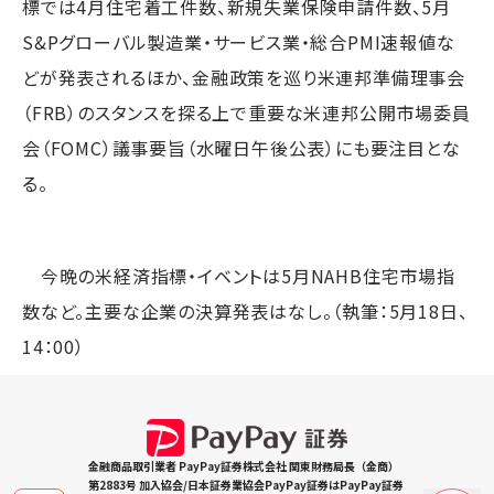
標では4月住宅着工件数、新規失業保険申請件数、5月
S&Pグローバル製造業・サービス業・総合PMI速報値な
どが発表されるほか、金融政策を巡り米連邦準備理事会
（FRB）のスタンスを探る上で重要な米連邦公開市場委員
会（FOMC）議事要旨（水曜日午後公表）にも要注目とな
る。
今晩の米経済指標・イベントは5月NAHB住宅市場指
数など。主要な企業の決算発表はなし。（執筆：5月18日、
14：00）
金融商品取引業者 PayPay証券株式会社 関東財務局長（金商）
第2883号 加入協会/日本証券業協会PayPay証券はPayPay証券