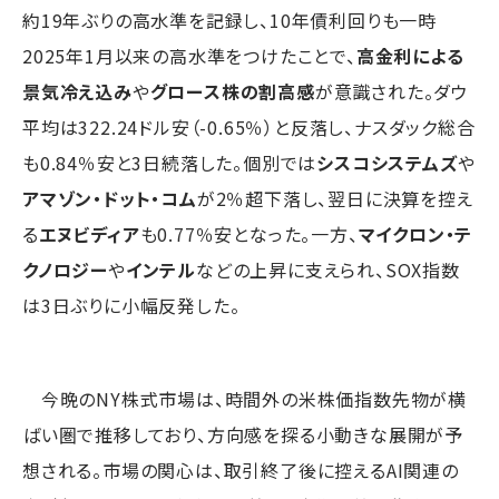
約19年ぶりの高水準を記録し、10年債利回りも一時
2025年1月以来の高水準をつけたことで、
高金利による
景気冷え込み
や
グロース株の割高感
が意識された。ダウ
平均は322.24ドル安（-0.65％）と反落し、ナスダック総合
も0.84％安と3日続落した。個別では
シスコシステムズ
や
アマゾン・ドット・コム
が2％超下落し、翌日に決算を控え
る
エヌビディア
も0.77％安となった。一方、
マイクロン・テ
クノロジー
や
インテル
などの上昇に支えられ、SOX指数
は3日ぶりに小幅反発した。
今晩のNY株式市場は、時間外の米株価指数先物が横
ばい圏で推移しており、方向感を探る小動きな展開が予
想される。市場の関心は、取引終了後に控えるAI関連の