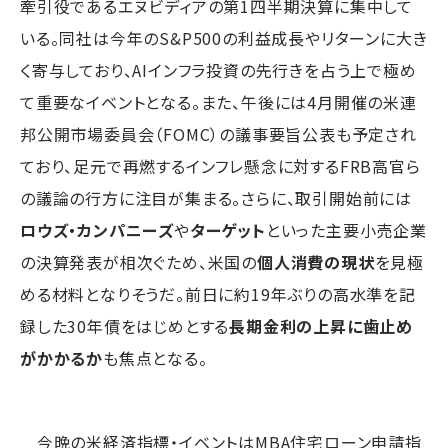
牽引役であるエヌビディアの第1四半期決算に集中して
いる。同社は今年のS&P500の利益成長やリターンに大き
く寄与しており、AIインフラ投資の先行きを占う上で極め
て重要なイベントとなる。また、午後には4月開催の米連
邦公開市場委員会（FOMC）の議事要旨公表も予定され
ており、足元で再燃するインフレ懸念に対するFRB高官ら
の議論の行方に注目が集まる。さらに、取引開始前には
ロウズ・カンパニーズ
や
ターゲット
といった主要小売企業
の決算発表が相次ぐため、米国の
個人消費の現状
を見極
める材料となりそうだ。前日に約19年ぶりの高水準を記
録した30年債をはじめとする
長期金利の上昇に歯止め
がかかるか
も焦点となる。
今晩の米経済指標・イベントはMBA住宅ローン申請指