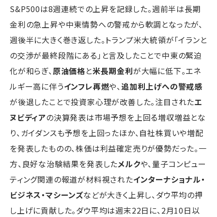
S&P500は8週連続での上昇を記録した。週前半は長期
金利の急上昇や中東情勢への警戒から軟調となったが、
週後半に大きく巻き返した。トランプ米大統領が「イランと
の交渉が最終段階にある」と言及したことで中東の緊迫
化が和らぎ、
原油価格
と
米長期金利
が大幅に低下。エネ
ルギー高に伴う
インフレ再燃
や、
追加利上げへの警戒感
が後退したことで投資家心理が改善した。注目された
エ
ヌビディア
の決算発表は市場予想を上回る増収増益とな
り、ガイダンスも予想を上回ったほか、自社株買いや増配
を発表したものの、株価は利益確定売りが優勢だった。一
方、良好な治験結果を発表した
メルク
や、量子コンピュー
ティング関連の報道が材料視された
インターナショナル・
ビジネス・マシーンズ
などが大きく上昇し、ダウ平均の押
し上げに貢献した。ダウ平均は週末22日に、2月10日以