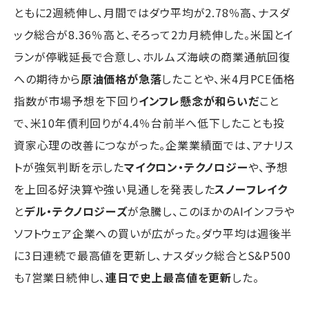
ともに2週続伸し、月間ではダウ平均が2.78％高、ナスダ
ック総合が8.36％高と、そろって2カ月続伸した。米国とイ
ランが停戦延長で合意し、ホルムズ海峡の商業通航回復
への期待から
原油価格が急落
したことや、米4月PCE価格
指数が市場予想を下回り
インフレ懸念が和らいだ
こと
で、米10年債利回りが4.4％台前半へ低下したことも投
資家心理の改善につながった。企業業績面では、アナリス
トが強気判断を示した
マイクロン・テクノロジー
や、予想
を上回る好決算や強い見通しを発表した
スノーフレイク
と
デル・テクノロジーズ
が急騰し、このほかのAIインフラや
ソフトウェア企業への買いが広がった。ダウ平均は週後半
に3日連続で最高値を更新し、ナスダック総合とS&P500
も7営業日続伸し、
連日で史上最高値を更新
した。