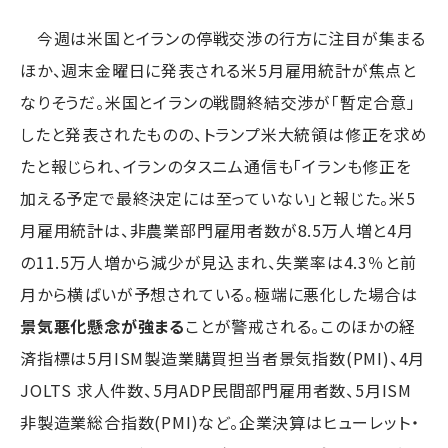
今週は米国とイランの停戦交渉の行方に注目が集まる
ほか、週末金曜日に発表される米5月雇用統計が焦点と
なりそうだ。米国とイランの戦闘終結交渉が「暫定合意」
したと発表されたものの、トランプ米大統領は修正を求め
たと報じられ、イランのタスニム通信も「イランも修正を
加える予定で最終決定には至っていない」と報じた。米5
月雇用統計は、非農業部門雇用者数が8.5万人増と4月
の11.5万人増から減少が見込まれ、失業率は4.3％と前
月から横ばいが予想されている。極端に悪化した場合は
景気悪化懸念が強まる
ことが警戒される。このほかの経
済指標は5月ISM製造業購買担当者景気指数(PMI)、4月
JOLTS 求人件数、5月ADP民間部門雇用者数、5月ISM
非製造業総合指数(PMI)など。企業決算はヒューレット・