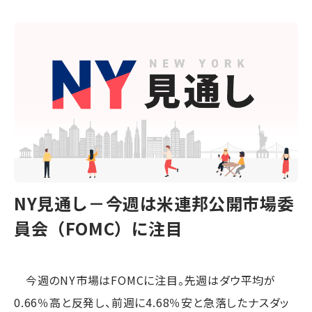
NY見通し－今週は米連邦公開市場委
員会（FOMC）に注目
今週のNY市場はFOMCに注目。先週はダウ平均が
0.66％高と反発し、前週に4.68％安と急落したナスダッ