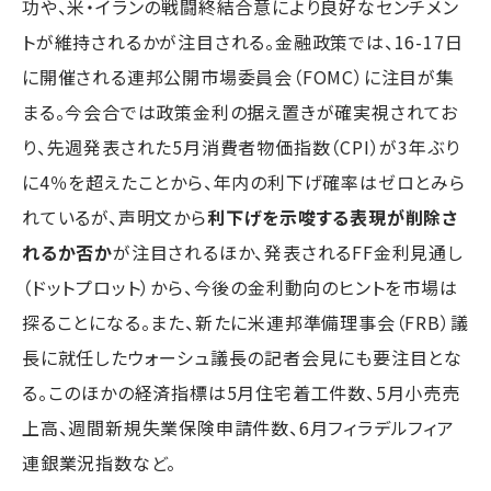
功や、米・イランの戦闘終結合意により良好なセンチメン
トが維持されるかが注目される。金融政策では、16-17日
に開催される連邦公開市場委員会（FOMC）に注目が集
まる。今会合では政策金利の据え置きが確実視されてお
り、先週発表された5月消費者物価指数（CPI）が3年ぶり
に4％を超えたことから、年内の利下げ確率はゼロとみら
れているが、声明文から
利下げを示唆する表現が削除さ
れるか否か
が注目されるほか、発表されるFF金利見通し
（ドットプロット）から、今後の金利動向のヒントを市場は
探ることになる。また、新たに米連邦準備理事会（FRB）議
長に就任したウォーシュ議長の記者会見にも要注目とな
る。このほかの経済指標は5月住宅着工件数、5月小売売
上高、週間新規失業保険申請件数、6月フィラデルフィア
連銀業況指数など。