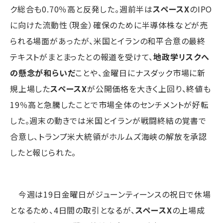
ク総合も0.70％高と反発した。週前半は
スペースX
のIPO
に向けた流動性（現金）確保のために半導体株などが売
られる場面があったが、米国とイランの和平合意の最終
テキストがまとまったとの報道を受けて、
地政学リスクへ
の懸念が和らいだ
ことや、金曜日にナスダック市場に新
規上場した
スペースX
が公開価格を大きく上回り、終値も
19％高と急騰したことで市場全体のセンチメントが好転
した。週末の動きでは米国とイランが戦闘終結の覚書で
合意し、トランプ米大統領がホルムズ海峡の解放を承認
したと報じられた。
今週は19日金曜日がジューンティーンスの祝日で休場
となるため、4日間の取引となるが、
スペースX
の上場成