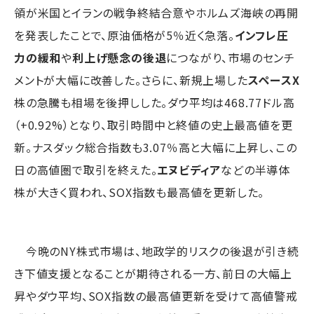
領が米国とイランの戦争終結合意やホルムズ海峡の再開
を発表したことで、原油価格が5％近く急落。
インフレ圧
力の緩和
や
利上げ懸念の後退
につながり、市場のセンチ
メントが大幅に改善した。さらに、新規上場した
スペースX
株の急騰も相場を後押しした。ダウ平均は468.77ドル高
（+0.92%）となり、取引時間中と終値の史上最高値を更
新。ナスダック総合指数も3.07％高と大幅に上昇し、この
日の高値圏で取引を終えた。
エヌビディア
などの半導体
株が大きく買われ、SOX指数も最高値を更新した。
今晩のNY株式市場は、地政学的リスクの後退が引き続
き下値支援となることが期待される一方、前日の大幅上
昇やダウ平均、SOX指数の最高値更新を受けて高値警戒