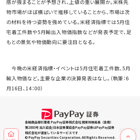
感が強まることが予想され、上値の重い展開か。米株先
物市場がほぼ横ばいで推移していることから、市場は次
の材料を待つ姿勢を強めている。米経済指標では5月住
宅着工件数や5月輸出入物価指数などが発表予定で、足
もとの景気や物価動向に要注目となる。
今晩の米経済指標・イベントは5月住宅着工件数、5月
輸入物価など。主要な企業の決算発表はなし。（執筆：6
月16日、14：00）
金融商品取引業者 PayPay証券株式会社 関東財務局長（金商）
第2883号 加入協会/日本証券業協会PayPay証券はPayPay証券
株式会社が運営しているサービスです
© PayPay Securities Corporation. All Rights Reserved.