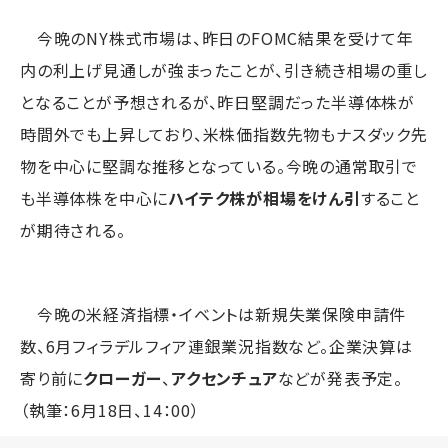
今晩のNY株式市場は、昨日のFOMC結果を受けて年
内の利上げ見通しが強まったことが、引き続き相場の重し
となることが予想されるが、昨日堅調だった半導体株が
時間外でも上昇しており、米株価指数先物もナスダック先
物を中心に堅調な推移となっている。今晩の通常取引で
も半導体株を中心に
ハイテク株が相場をけん引
すること
が期待される。
今晩の米経済指標・イベントは新規失業保険申請件
数、6月フィラデルフィア連銀業況指数など。企業決算は
寄り前に
クローガー
、
アクセンチュア
などが発表予定。
（執筆：6月18日、14：00）