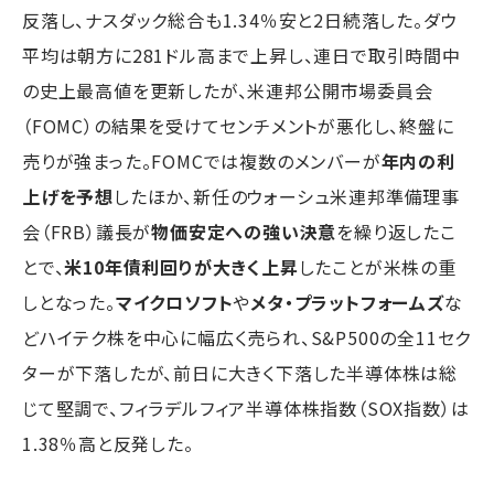
反落し、ナスダック総合も1.34％安と2日続落した。ダウ
平均は朝方に281ドル高まで上昇し、連日で取引時間中
の史上最高値を更新したが、米連邦公開市場委員会
（FOMC）の結果を受けてセンチメントが悪化し、終盤に
売りが強まった。FOMCでは複数のメンバーが
年内の利
上げを予想
したほか、新任のウォーシュ米連邦準備理事
会（FRB）議長が
物価安定への強い決意
を繰り返したこ
とで、
米10年債利回りが大きく上昇
したことが米株の重
しとなった。
マイクロソフト
や
メタ・プラットフォームズ
な
どハイテク株を中心に幅広く売られ、S&P500の全11セク
ターが下落したが、前日に大きく下落した半導体株は総
じて堅調で、フィラデルフィア半導体株指数（SOX指数）は
1.38％高と反発した。