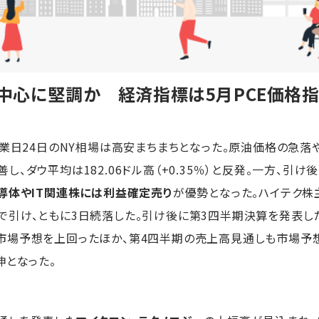
を中心に堅調か 経済指標は5月PCE価格
業日24日のNY相場は高安まちまちとなった。原油価格の急落や
、ダウ平均は182.06ドル高（+0.35％）と反発。一方、引け
導体やIT関連株には利益確定売り
が優勢となった。ハイテク株
ナス圏で引け、ともに3日続落した。引け後に第3四半期決算を発表し
市場予想を上回ったほか、第4四半期の売上高見通しも市場予
伸となった。