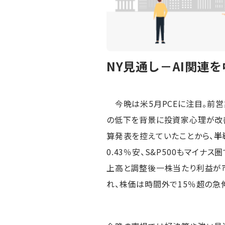
NY見通し－AI関連
今晩は米5月PCEに注目。前営
の低下を背景に投資家心理が改善し
算発表を控えていたことから、
半
0.43％安、S&P500もマイ
上高と調整後一株当たり利益が
れ、株価は時間外で15％超の急