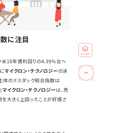
指数に注目
米10年債利回りの4.39％台へ
後に
マイクロン・テクノロジー
の決
主体のナスダック総合指数は
た
マイクロン・テクノロジー
は、売
想を大きく上回ったことが好感さ