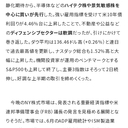
静化期待から、半導体などの
ハイテク株や景気敏感株を
中心に買いが先行
した。強い雇用指標を受けて米10年債
利回りが4.46％台に上昇したことで、不動産や公益など
の
ディフェンシブセクターは軟調
だったが、引けにかけて
巻き返した。ダウ平均は136.46ドル高（+0.26％）と連日
で過去最高値を更新し、ナスダック総合も1.52％高と大
幅に上昇した。機関投資家が運用のベンチマークとする
S&P500も上昇して終了し、主要3指数はそろって2日続
伸し、好調な上半期の取引を締めくくった。
今晩のNY株式市場は、発表される重要経済指標や米
連邦準備理事会（FRB）議長の発言を見極める展開とな
りそうだ。市場では、6月のADP雇用統計やISM製造業