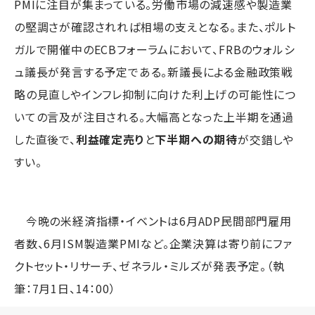
PMIに注目が集まっている。労働市場の減速感や製造業
の堅調さが確認されれば相場の支えとなる。また、ポルト
ガルで開催中のECBフォーラムにおいて、FRBのウォルシ
ュ議長が発言する予定である。新議長による金融政策戦
略の見直しやインフレ抑制に向けた利上げの可能性につ
いての言及が注目される。大幅高となった上半期を通過
した直後で、
利益確定売り
と
下半期への期待
が交錯しや
すい。
今晩の米経済指標・イベントは6月ADP民間部門雇用
者数、6月ISM製造業PMIなど。企業決算は寄り前にファ
クトセット・リサーチ、ゼネラル・ミルズが発表予定。（執
筆：7月1日、14：00）