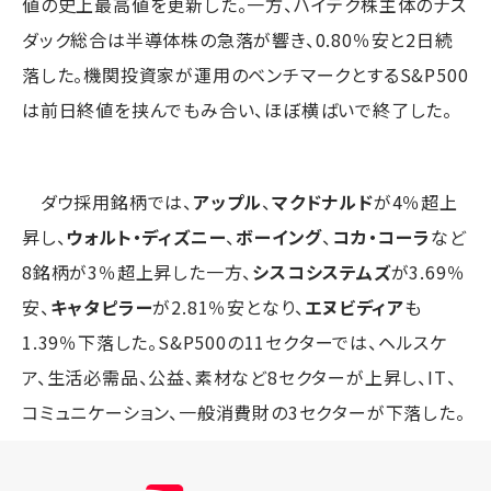
値の史上最高値を更新した。一方、ハイテク株主体のナス
ダック総合は半導体株の急落が響き、0.80％安と2日続
落した。機関投資家が運用のベンチマークとするS&P500
は前日終値を挟んでもみ合い、ほぼ横ばいで終了した。
ダウ採用銘柄では、
アップル
、
マクドナルド
が4％超上
昇し、
ウォルト・ディズニー
、
ボーイング
、
コカ・コーラ
など
8銘柄が3％超上昇した一方、
シスコシステムズ
が3.69％
安、
キャタピラー
が2.81％安となり、
エヌビディア
も
1.39％下落した。S&P500の11セクターでは、ヘルスケ
ア、生活必需品、公益、素材など8セクターが上昇し、IT、
コミュニケーション、一般消費財の3セクターが下落した。