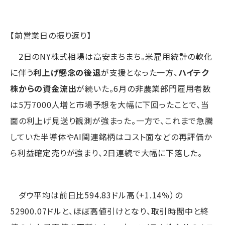
【前営業日の振り返り】
2日のNY株式相場は高安まちまち。米雇用統計の軟化
に伴う
利上げ懸念の後退
が支援となった一方、
ハイテク
株からの資金流出
が続いた。6月の非農業部門雇用者数
は5万7000人増と市場予想を大幅に下回ったことで、当
面の利上げ見送り観測が強まった。一方で、これまで急騰
していた半導体やAI関連銘柄はコスト面などの再評価か
ら利益確定売りが強まり、2日連続で大幅に下落した。
ダウ平均は前日比594.83ドル高（+1.14％）の
52900.07ドルと、ほぼ高値引けとなり、取引時間中と終