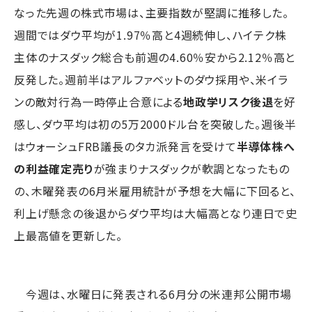
なった先週の株式市場は、主要指数が堅調に推移した。
週間ではダウ平均が1.97％高と4週続伸し、ハイテク株
主体のナスダック総合も前週の4.60％安から2.12％高と
反発した。週前半はアルファベットのダウ採用や、米イラ
ンの敵対行為一時停止合意による
地政学リスク後退
を好
感し、ダウ平均は初の5万2000ドル台を突破した。週後半
はウォーシュFRB議長のタカ派発言を受けて
半導体株へ
の利益確定売り
が強まりナスダックが軟調となったもの
の、木曜発表の6月米雇用統計が予想を大幅に下回ると、
利上げ懸念の後退からダウ平均は大幅高となり連日で史
上最高値を更新した。
今週は、水曜日に発表される6月分の米連邦公開市場