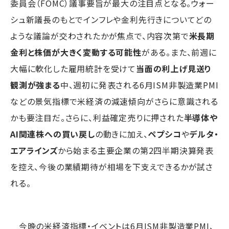
委員会（FOMC）議事要旨が最大の注目点となる。ウォー
シュ新議長のもとでインフレや金利先行きについてどの
ような議論が交わされたかが焦点で、内容次第で
米長期
金利と株価が大きく変動する可能性
がある。また、前週に
大幅に軟化した雇用統計を受けて
当面の利上げ見送り
観測が強まる
中、週初に発表される6月ISM非製造業PMI
などの景気指標で米経済の減速傾向がさらに意識される
かも要注目だ。さらに、利益確定売りに押された
半導体や
AI関連株への買い戻し
の動きに加え、
ペプシコ
や
デルタ・
エアラインズ
から始まる主要企業の第2四半期決算発表
を控え、今後の業績期待が相場を下支えできるかが試さ
れる。
今晩の米経済指標・イベントは6月ISM非製造業PMI、