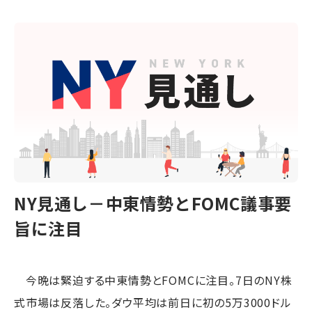
NY見通し－中東情勢とFOMC議事要
旨に注目
今晩は緊迫する中東情勢とFOMCに注目。7日のNY株
式市場は反落した。ダウ平均は前日に初の5万3000ドル