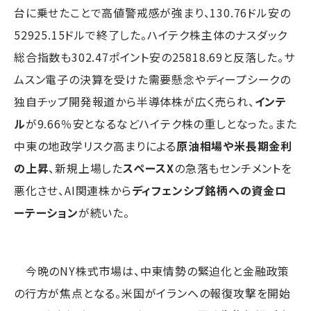
台に乗せたことで高値警戒感が強まり、130.76ドル安の
52925.15ドルで終了した。ハイテク株主体のナスダック
総合指数も302.47ポイント安の25818.69と反落した。サ
ムスン電子の決算を受けた需要懸念やディープシークの
独自チップ開発報道から半導体株が広く売られ、
インテ
ル
が9.66％安となるなどハイテク株の重しとなった。また
中東の地政学リスク高まりによる
原油相場や米長期金利
の上昇
、新規上場した
スペースX
の急落もセンチメントを
悪化させ、AI関連株から
ディフェンシブ銘柄への資金ロ
ーテーション
が続いた。
今晩のNY株式市場は、中東情勢の緊迫化と金融政策
の行方が焦点となる。米国がイランへの報復攻撃を開始