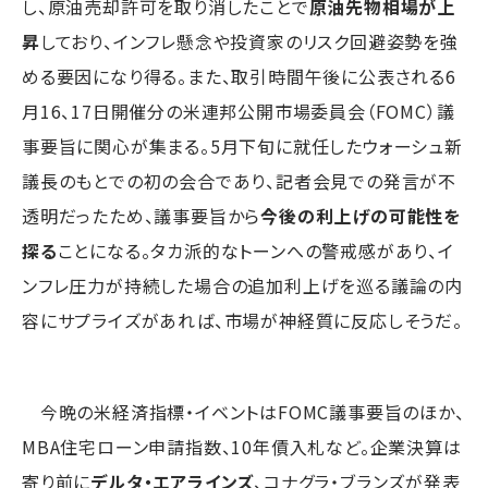
し、原油売却許可を取り消したことで
原油先物相場が上
昇
しており、インフレ懸念や投資家のリスク回避姿勢を強
める要因になり得る。また、取引時間午後に公表される6
月16、17日開催分の米連邦公開市場委員会（FOMC）議
事要旨に関心が集まる。5月下旬に就任したウォーシュ新
議長のもとでの初の会合であり、記者会見での発言が不
透明だったため、議事要旨から
今後の利上げの可能性を
探る
ことになる。タカ派的なトーンへの警戒感があり、イ
ンフレ圧力が持続した場合の追加利上げを巡る議論の内
容にサプライズがあれば、市場が神経質に反応しそうだ。
今晩の米経済指標・イベントはFOMC議事要旨のほか、
MBA住宅ローン申請指数、10年債入札など。企業決算は
寄り前に
デルタ・エアラインズ
、コナグラ・ブランズが発表