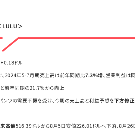
＜LULU＞
ル+0.18ドル
、2024年5-7月期売上高は前年同期比
7.3％増
、営業利益は
％と前年同期の21.7％から
向上
ガパンツの需要不振を受け、今期の売上高と利益予想を
下方修正
場来高値
516.39ドルから8月5日安値226.01ドルへ下落、8月2