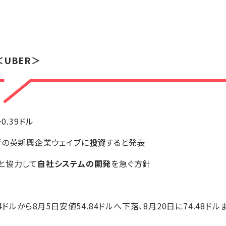
＜UBER＞
+0.39ドル
術
の英新興企業ウェイブに
投資
すると発表
と協力して
自社システムの開発
を急ぐ方針
14ドルから8月5日安値54.84ドルへ下落、8月20日に74.48