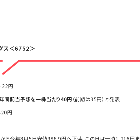
】
グス
＜6752＞
円+22円
年間配当予想を一株当たり40円
（前期は35円）と発表
20円
8円から今年8月5日安値986.9円へ下落、この日は一時1,216