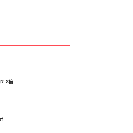
同
2.8倍
昇