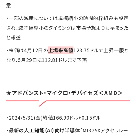
意
・一部の減産については規模縮小の時間的枠組みも設定
され、減産幅縮小のタイミングは市場予想よりも早まった
と報道
・株価は4月12日の
上場来高値
123.75ドルで上昇一服と
なり、5月29日に112.81ドルまで下落
★アドバンスト・マイクロ・デバイセズ＜AMD＞
・2024/5/31(金)終値166.90ドル+0.15ドル
・
最新の人工知能（AI）向け半導体
「MI325Xアクセラレー