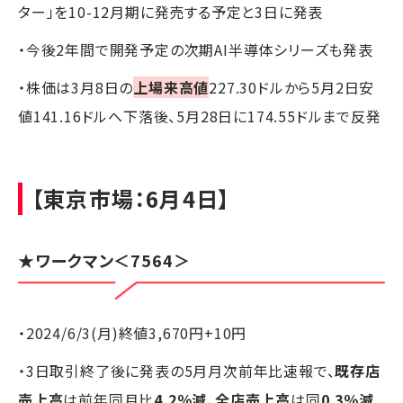
ター」を10-12月期に発売する予定と3日に発表
・今後2年間で開発予定の次期AI半導体シリーズも発表
・株価は3月8日の
上場来高値
227.30ドルから5月2日安
値141.16ドルへ下落後、5月28日に174.55ドルまで反発
【東京市場：6月4日】
★ワークマン＜7564＞
・2024/6/3(月)終値3,670円+10円
・3日取引終了後に発表の5月月次前年比速報で、
既存店
売上高
は前年同月比
4.2％減
、
全店売上高
は同
0.3％減