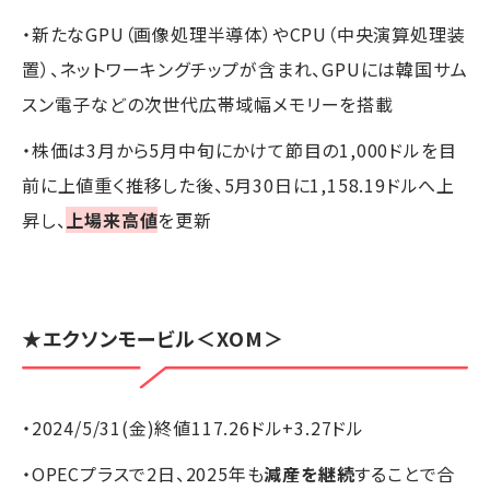
・新たなGPU（画像処理半導体）やCPU（中央演算処理装
置）、ネットワーキングチップが含まれ、GPUには韓国サム
スン電子などの次世代広帯域幅メモリーを搭載
・株価は3月から5月中旬にかけて節目の1,000ドルを目
前に上値重く推移した後、5月30日に1,158.19ドルへ上
昇し、
上場来高値
を更新
★エクソンモービル＜XOM＞
・2024/5/31(金)終値117.26ドル+3.27ドル
・OPECプラスで2日、2025年も
減産を継続
することで合