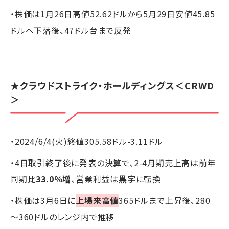
・株価は1月26日高値52.62ドルから5月29日安値45.85
ドルへ下落後、47ドル台まで反発
★クラウドストライク・ホールディングス＜CRWD
＞
・2024/6/4(火)終値305.58ドル-3.11ドル
・4日取引終了後に発表の決算で、2-4月期売上高は前年
同期比
33.0％増
、営業利益は
黒字
に転換
・株価は3月6日に
上場来高値
365ドルまで上昇後、280
～360ドルのレンジ内で推移