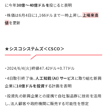
に今年
30億～40億ドルを
投じると表明
・株価は6月4日に1,166ドルまで一時上昇し、
上場来高
値
を更新
★シスコシステムズ＜CSCO＞
・2024/6/4(火)終値47.42ドル+0.77ドル
・4日取引終了後、
人工知能（AI）サービス
に取り組む新興
企業に
10億ドルを投資
する計画を表明
・投資先の新興企業との提携で自社製品群に技術を活用
し、法人顧客や政府機関に販売する可能性を想定