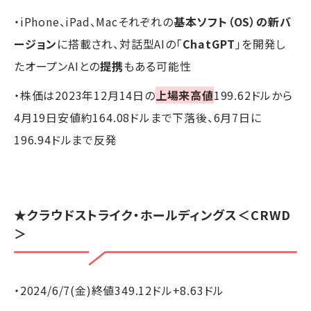
・iPhone、iPad、Macそれぞれの
基本ソフト（OS）の新バ
ージョン
に搭載され、対話型AIの「
ChatGPT
」を開発し
たオープンAIとの
提携
もある可能性
・株価は2023年12月14日の
上場来高値
199.62ドルから
4月19日安値約164.08ドルまで下落後、6月7日に
196.94ドルまで反発
★クラウドストライク・ホールディングス＜CRWD
＞
・2024/6/7(金)終値349.12ドル+8.63ドル