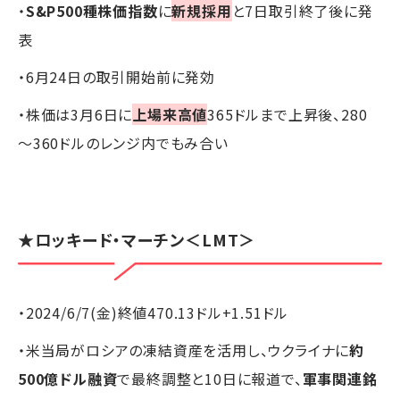
・
S&P500種株価指数
に
新規採用
と7日取引終了後に発
表
・6月24日の取引開始前に発効
・株価は3月6日に
上場来高値
365ドルまで上昇後、280
～360ドルのレンジ内でもみ合い
★ロッキード・マーチン＜LMT＞
・2024/6/7(金)終値470.13ドル+1.51ドル
・米当局がロシアの凍結資産を活用し、ウクライナに
約
500億ドル融資
で最終調整と10日に報道で、
軍事関連銘