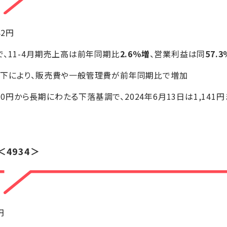
42円
で、11-4月期売上高は前年同期比
2.6％増
、営業利益は同
57.
投下により、販売費や一般管理費が前年同期比で増加
340円から長期にわたる下落基調で、2024年6月13日は1,14
4934＞
円