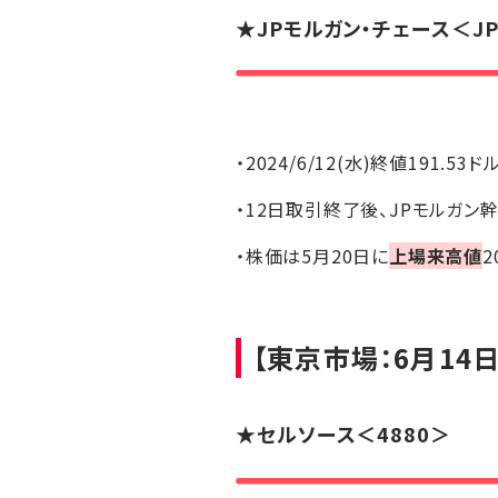
★JPモルガン・チェース＜J
・2024/6/12(水)終値191.53ド
・12日取引終了後、JPモルガ
・株価は5月20日に
上場来高値
2
【東京市場：6月14日
★セルソース＜4880＞