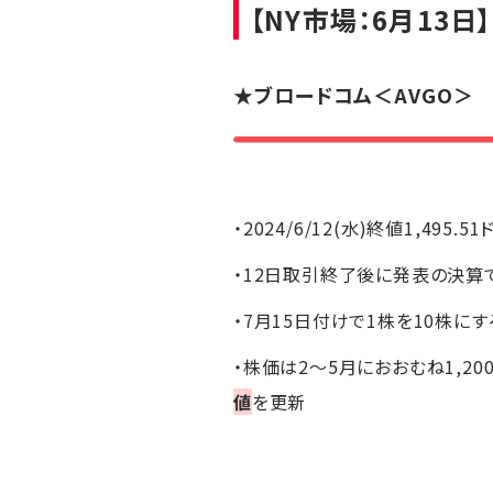
【NY市場：6月13日】
★ブロードコム＜AVGO＞
・2024/6/12(水)終値1,495.51
・12日取引終了後に発表の決算
・7月15日付けで1株を10株にす
・株価は2～5月におおむね1,20
値
を更新