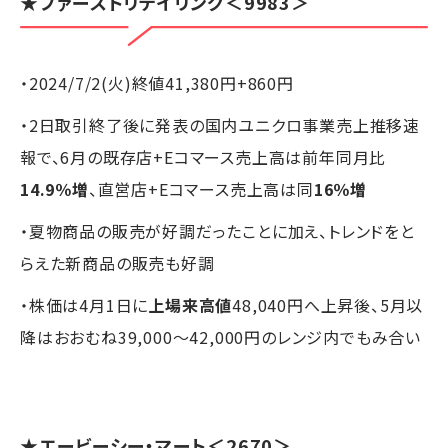
★ファーストリテイリング＜9983＞
・2024/7/2(火)終値41,380円+860円
・2日取引終了後に発表の国内ユニクロ事業売上推移速
報で、6月の既存店+Eコマース売上高は前年同月比
14.9％増
、直営店+Eコマース売上高は同
16％増
・夏物商品の販売が好調だったことに加え、トレンドをと
らえた新商品の販売も好調
・株価は4月1日に
上場来高値
48,040円へ上昇後、5月以
降はおおむね39,000～42,000円のレンジ内でもみ合い
★エービーシー・マート＜2670＞