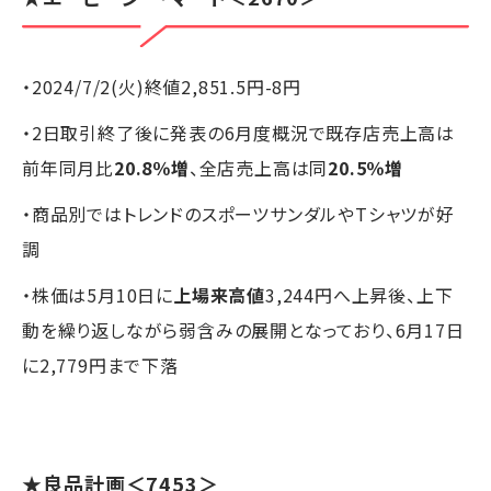
・2024/7/2(火)終値2,851.5円-8円
・2日取引終了後に発表の6月度概況で既存店売上高は
前年同月比
20.8％増
、全店売上高は同
20.5％増
・商品別ではトレンドのスポーツサンダルやTシャツが好
調
・株価は5月10日に
上場来高値
3,244円へ上昇後、上下
動を繰り返しながら弱含みの展開となっており、6月17日
に2,779円まで下落
★良品計画＜7453＞