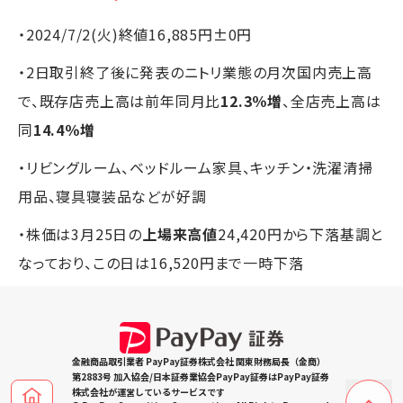
・2024/7/2(火)終値16,885円±0円
・2日取引終了後に発表のニトリ業態の月次国内売上高
で、既存店売上高は前年同月比
12.3％増
、全店売上高は
同
14.4％増
・リビングルーム、ベッドルーム家具、キッチン・洗濯清掃
用品、寝具寝装品などが好調
・株価は3月25日の
上場来高値
24,420円から下落基調と
なっており、この日は16,520円まで一時下落
金融商品取引業者 PayPay証券株式会社 関東財務局長（金商）
第2883号 加入協会/日本証券業協会PayPay証券はPayPay証券
株式会社が運営しているサービスです