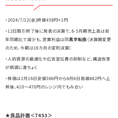
・2024/7/12(金)終値458円+1円
・12日取引終了後に発表の決算で、6-5月期売上高は前
年同期比で減少も、営業利益は同
黒字転換
（決算期変更
のため、今期は16カ月の変則決算）
・人的資源の最適化や広告宣伝費の抑制など、構造改革
が順調に進ちょく
・株価は2月16日安値366円から6月6日高値482円へ上
昇後、410～470円のレンジ内でもみ合い
★良品計画＜7453＞