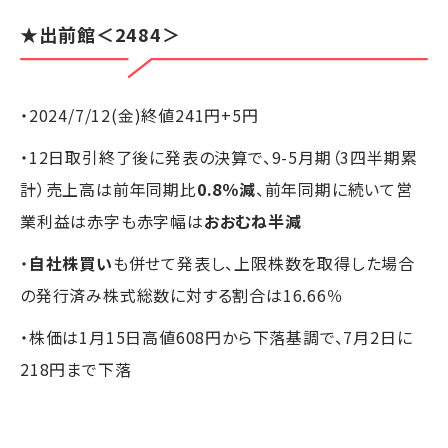
★出前館＜2484＞
・2024/7/12(金)終値241円+5円
・12日取引終了後に発表の決算で、9-5月期（3四半期累
計）売上高は前年同期比
0.8％減
、前年同期に続いて営
業利益は赤字も赤字幅は
おおむね半減
・
自社株買い
も併せて発表し、上限株数を取得した場合
の発行済み株式総数に対する割合は16.66％
・株価は1月15日高値608円から下落基調で、7月2日に
218円まで下落