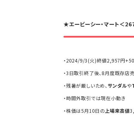
★
エービーシー・マート
＜26
・2024/9/3(火)終値2,957円+5
・3日取引終了後、8月度既存店
・残暑が厳しいため、
サンダル
や
・時間外取引では現在小動き
・株価は5月10日の
上場来高値
3