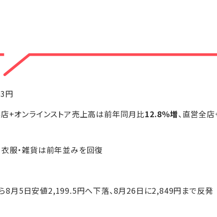
03円
存店+オンラインストア売上高は前年同月比
12.8％増
、直営全店
、衣服・雑貨は前年並みを回復
ら8月5日安値2,199.5円へ下落、8月26日に2,849円まで反発