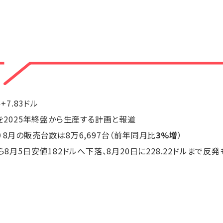
ル+7.83ドル
を2025年終盤から生産する計画と報道
）8月の販売台数は8万6,697台（前年同月比
3%増
）
ら8月5日安値182ドルへ下落、8月20日に228.22ドルまで
】