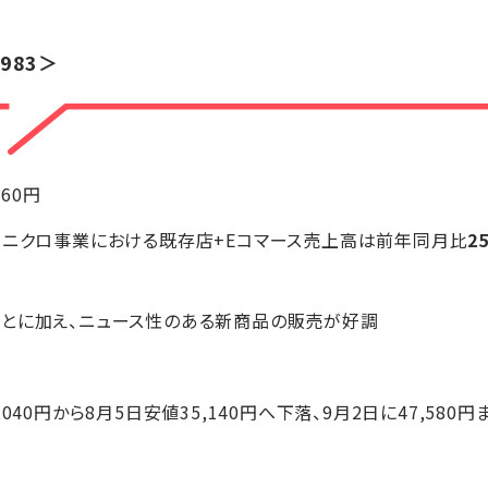
983＞
160円
ユニクロ事業における既存店+Eコマース売上高は前年同月比
2
とに加え、ニュース性のある新商品の販売が好調
8,040円から8月5日安値35,140円へ下落、9月2日に47,580