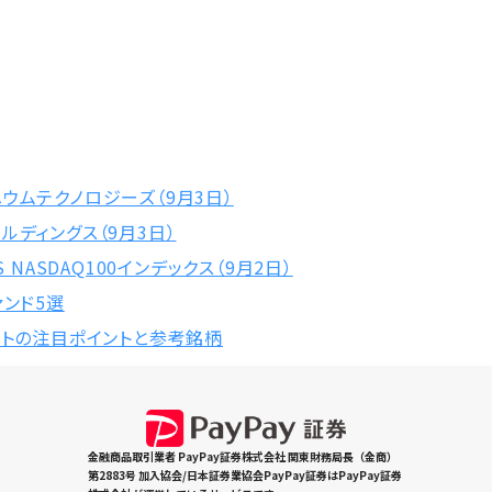
ウムテクノロジーズ（9月3日）
ルディングス（9月3日）
 NASDAQ100インデックス（9月2日）
ァンド5選
ットの注目ポイントと参考銘柄
金融商品取引業者 PayPay証券株式会社 関東財務局長（金商）
第2883号 加入協会/日本証券業協会PayPay証券はPayPay証券