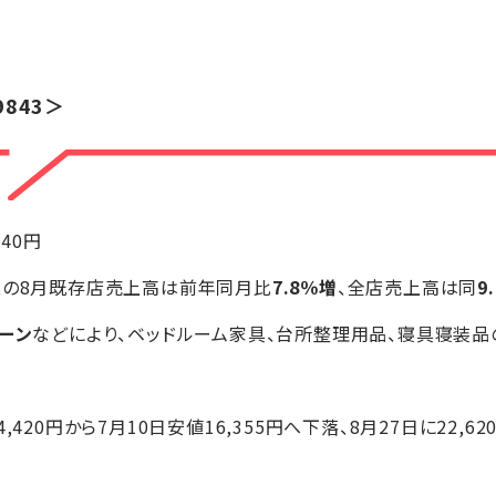
9843＞
140円
業の8月既存店売上高は前年同月比
7.8％増
、全店売上高は同
9
ーン
などにより、ベッドルーム家具、台所整理用品、寝具寝装
4,420円から7月10日安値16,355円へ下落、8月27日に22,6