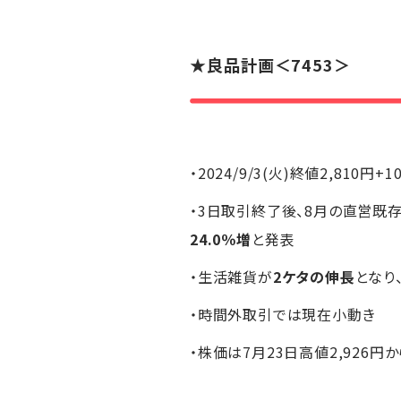
★
良品計画
＜7453＞
・2024/9/3(火)終値2,810円+1
・3日取引終了後、8月の直営既
24.0％増
と発表
・生活雑貨が
2ケタの伸長
となり
・時間外取引では現在小動き
・株価は7月23日高値2,926円か