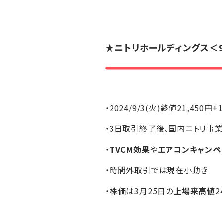
★
ニトリホールディングス
＜
・2024/9/3(火)終値21,450円+
・3日取引終了後、国内ニトリ事
・
TVCM効果
や
エアコンキャンペ
・時間外取引では現在小動き
・株価は3月25日の
上場来高値
2