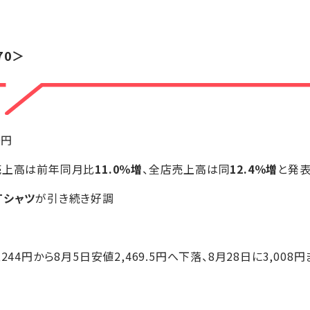
70＞
0円
売上高は前年同月比
11.0％増
、全店売上高は同
12.4％増
と発
Tシャツ
が引き続き好調
,244円から8月5日安値2,469.5円へ下落、8月28日に3,008