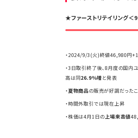
★
ファーストリテイリング
＜9
・2024/9/3(火)終値46,980円+
・3日取引終了後、8月度の国内
高は同
26.9％増
と発表
・
夏物商品
の販売が好調だったこ
・時間外取引では現在上昇
・株価は4月1日の
上場来高値
4