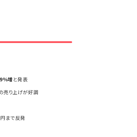
.9％増
と発表
品の売り上げが好調
20円まで反発